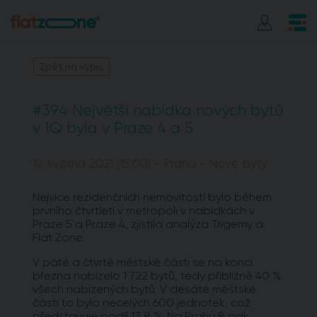
Zpět na výpis
#394 Největší nabídka nových bytů
v 1Q byla v Praze 4 a 5
19. května 2021 (15:00) - Praha - Nové byty
Nejvíce rezidenčních nemovitostí bylo během
prvního čtvrtletí v metropoli v nabídkách v
Praze 5 a Praze 4, zjistila analýza Trigemy a
Flat Zone.
V páté a čtvrté městské části se na konci
března nabízelo 1 722 bytů, tedy přibližně 40 %
všech nabízených bytů. V desáté městské
části to bylo necelých 600 jednotek, což
představuje podíl 13,8 %. Na Prahu 8 pak