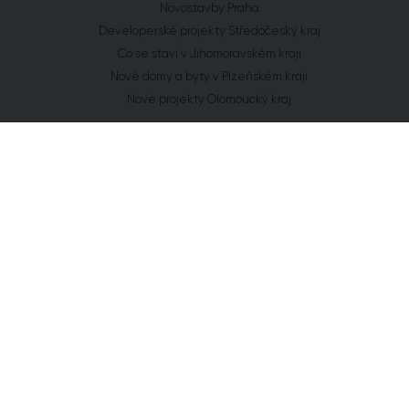
Novostavby Praha
Developerské projekty Středočeský kraj
Co se staví v Jihomoravském kraji
Nové domy a byty v Plzeňském kraji
Nové projekty Olomoucký kraj
FLAT ZONE s.r.o.
Explora Business Center
Bucharova 2641/14
158 00 Praha 5
info@flatzone.cz
|
724 274 348
IČ: 06682634 | OR: C 285258 u Měst. soudu v Praze
Cookies
Chcete vědět o každém našem kroku?
Získat přístup
Přihlaste se k odběru našeho newsletteru