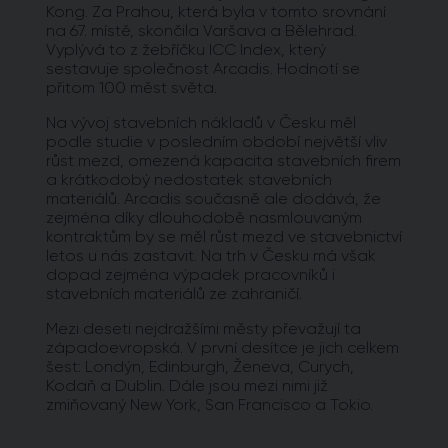
Kong. Za Prahou, která byla v tomto srovnání
na 67. místě, skončila Varšava a Bělehrad.
Vyplývá to z žebříčku ICC Index, který
sestavuje společnost Arcadis. Hodnotí se
přitom 100 měst světa.
Na vývoj stavebních nákladů v Česku měl
podle studie v posledním období největší vliv
růst mezd, omezená kapacita stavebních firem
a krátkodobý nedostatek stavebních
materiálů. Arcadis současně ale dodává, že
zejména díky dlouhodobě nasmlouvaným
kontraktům by se měl růst mezd ve stavebnictví
letos u nás zastavit. Na trh v Česku má však
dopad zejména výpadek pracovníků i
stavebních materiálů ze zahraničí.
Mezi deseti nejdražšími městy převažují ta
západoevropská. V první desítce je jich celkem
šest: Londýn, Edinburgh, Ženeva, Curych,
Kodaň a Dublin. Dále jsou mezi nimi již
zmiňovaný New York, San Francisco a Tokio.