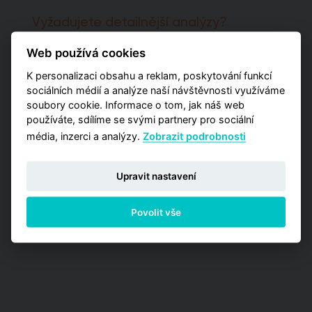
Vyžadujete detailnější analýzy?
Potřebujete pro svá rozhodnutí pokročilejší
Web používá cookies
informace a poptáváte kromě globálních čísel
K personalizaci obsahu a reklam, poskytování funkcí
také detailnější data zaměřená na užší výběr
pražských lokalit? Vyzkoušejte naší aplikaci
sociálních médií a analýze naší návštěvnosti využíváme
Analýzy trhu, kde máte příležitost zakoupit
soubory cookie. Informace o tom, jak náš web
jednu z detailních analýz vypracovaných pro
používáte, sdílíme se svými partnery pro sociální
jednotlivé městské obvody.
média, inzerci a analýzy.
Zobrazit podrobnosti
PŘEJÍT NA ANALÝZY
Upravit nastavení
Povolit vše