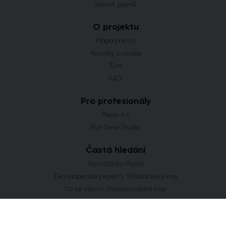
Slovník pojmů
O projektu
Mapa pokrytí
Novinky z vývoje
Tým
FAQ
Pro profesionály
Press-kit
Flat Zone Studio
Častá hledání
Novostavby Praha
Developerské projekty Středočeský kraj
Co se staví v Jihomoravském kraji
Nové domy a byty v Plzeňském kraji
Nové projekty Olomoucký kraj