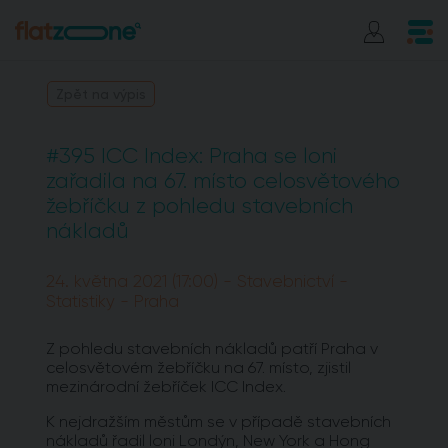
Zpět na výpis
#395 ICC Index: Praha se loni
zařadila na 67. místo celosvětového
žebříčku z pohledu stavebních
nákladů
24. května 2021 (17:00) - Stavebnictví -
Statistiky - Praha
Z pohledu stavebních nákladů patří Praha v
celosvětovém žebříčku na 67. místo, zjistil
mezinárodní žebříček ICC Index.
K nejdražším městům se v případě stavebních
nákladů řadil loni Londýn, New York a Hong