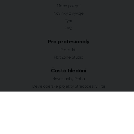
Mapa pokrytí
Novinky z vývoje
Tým
FAQ
Pro profesionály
Press-kit
Flat Zone Studio
Častá hledání
Novostavby Praha
Developerské projekty Středočeský kraj
Co se staví v Jihomoravském kraji
Nové domy a byty v Plzeňském kraji
Nové projekty Olomoucký kraj
FLAT ZONE s.r.o.
Explora Business Center
Bucharova 2641/14