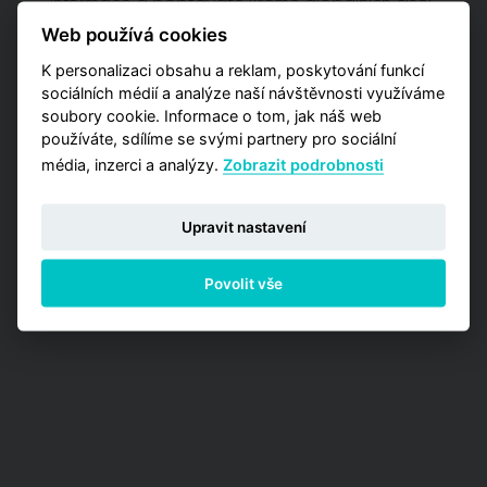
informace a poptáváte kromě globálních čísel
také detailnější data zaměřená na užší výběr
Web používá cookies
pražských lokalit? Vyzkoušejte naší aplikaci
Analýzy trhu, kde máte příležitost zakoupit
K personalizaci obsahu a reklam, poskytování funkcí
jednu z detailních analýz vypracovaných pro
sociálních médií a analýze naší návštěvnosti využíváme
jednotlivé městské obvody.
soubory cookie. Informace o tom, jak náš web
používáte, sdílíme se svými partnery pro sociální
PŘEJÍT NA ANALÝZY
média, inzerci a analýzy.
Zobrazit podrobnosti
Upravit nastavení
Povolit vše