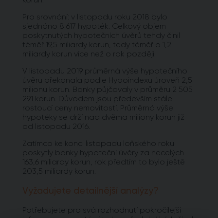
Pro srovnání: v listopadu roku 2018 bylo
sjednáno 8 617 hypoték. Celkový objem
poskytnutých hypotečních úvěrů tehdy činil
téměř 19,5 miliardy korun, tedy téměř o 1,2
miliardy korun více než o rok později.
V listopadu 2019 průměrná výše hypotečního
úvěru překonala podle Hypoindexu úroveň 2,5
milionu korun. Banky půjčovaly v průměru 2 505
291 korun. Důvodem jsou především stále
rostoucí ceny nemovitostí. Průměrná výše
hypotéky se drží nad dvěma miliony korun již
od listopadu 2016.
Zatímco ke konci listopadu loňského roku
poskytly banky hypoteční úvěry za necelých
163,6 miliardy korun, rok předtím to bylo ještě
203,5 miliardy korun.
Vyžadujete detailnější analýzy?
Potřebujete pro svá rozhodnutí pokročilejší