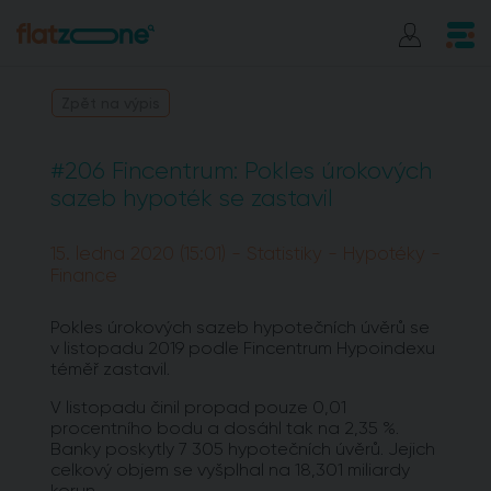
Zpět na výpis
#206 Fincentrum: Pokles úrokových
sazeb hypoték se zastavil
15. ledna 2020 (15:01) - Statistiky - Hypotéky -
Finance
Pokles úrokových sazeb hypotečních úvěrů se
v listopadu 2019 podle Fincentrum Hypoindexu
téměř zastavil.
V listopadu činil propad pouze 0,01
procentního bodu a dosáhl tak na 2,35 %.
Banky poskytly 7 305 hypotečních úvěrů. Jejich
celkový objem se vyšplhal na 18,301 miliardy
korun.