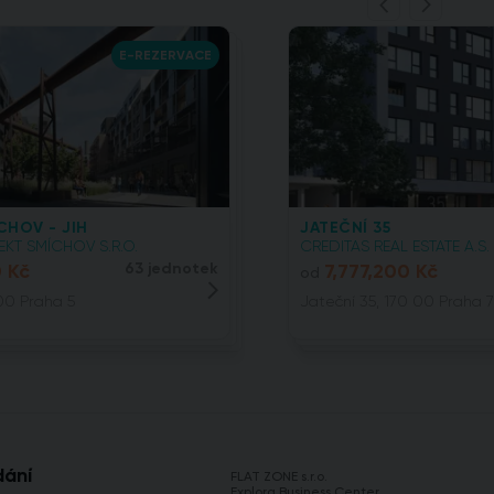
E-REZERVACE
CHOV - JIH
JATEČNÍ 35
KT SMÍCHOV S.R.O.
CREDITAS REAL ESTATE A.S.
0 Kč
63 jednotek
7,777,200 Kč
od
00 Praha 5
Jateční 35, 170 00 Praha 7
dání
FLAT ZONE s.r.o.
Explora Business Center