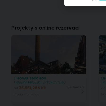
Projekty s online rezervací
LIHOVAR SMÍCHOV
LI
TRIGEMA PROJEKT SMÍCHOV S.R.O.
TR
35,551,286 Kč
1 jednotka
od
od
Praha - Smíchov
Nád