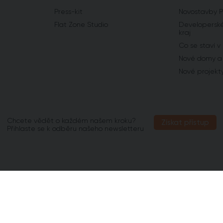
Press-kit
Novostavby 
Flat Zone Studio
Developerské
kraj
Co se staví v
Nové domy a 
Nové projekt
Chcete vědět o každém našem kroku?
Získat přístup
Přihlaste se k odběru našeho newsletteru