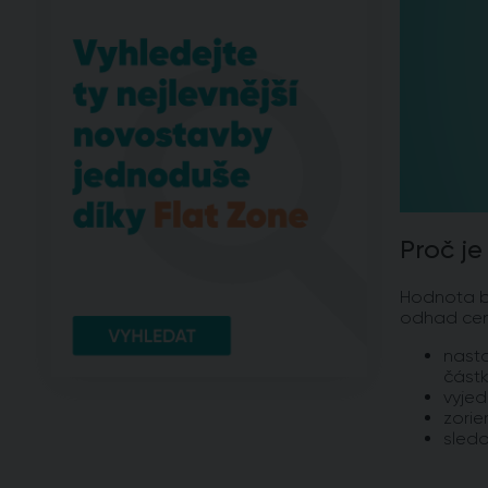
Proč je
Hodnota by
odhad cen
nast
částk
vyje
zorie
sledo