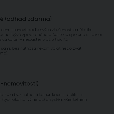
ně (odhad zdarma)
 cenu stanovil podle svých zkušeností a několika
dlouho, bývá zpoplatněná a často je spojená s tlakem
 korun – nejčastěji 3 až 5 tisíc Kč.
e sami, bez nutnosti někam volat nebo zvát
ma).
 +nemovitosti)
tků a bez nutnosti komunikace s realitními
 (typ, lokalita, výměra…) a systém vám během