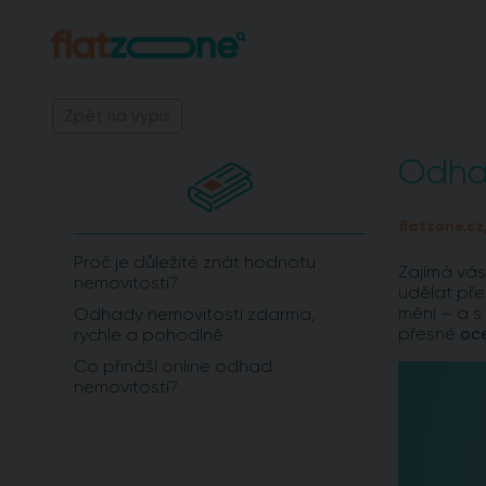
Zpět na výpis
Odha
flatzone.cz,
Proč je důležité znát hodnotu
Zajímá vás
nemovitosti?
udělat pře
mění – a s
Odhady nemovitostí zdarma,
přesné
oce
rychle a pohodlně
Co přináší online odhad
nemovitostí?