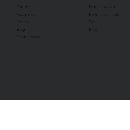
Kariéra
Mapa pokrytí
Podmínky
Novinky z vývoje
Kontakt
Tým
Blog
FAQ
Slovník pojmů