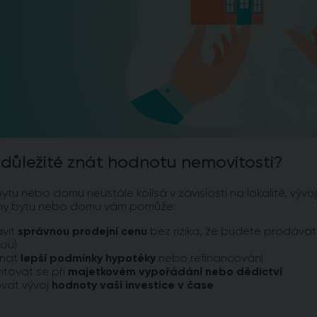
 důležité znát hodnotu nemovitosti?
tu nebo domu neustále kolísá v závislosti na lokalitě, vývoji
y bytu nebo domu vám pomůže:
avit
správnou prodejní cenu
bez rizika, že budete prodáva
ou)
dnat
lepší podmínky hypotéky
nebo refinancování
ntovat se při
majetkovém vypořádání nebo dědictví
vat vývoj
hodnoty vaší investice v čase