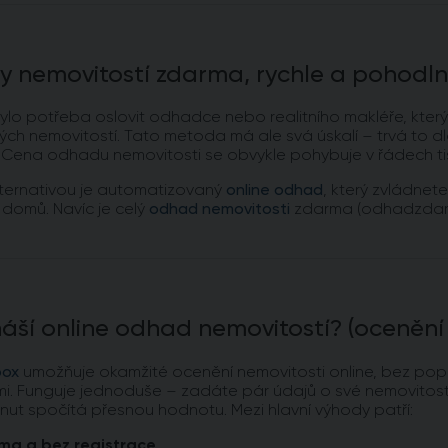
 nemovitostí zdarma, rychle a pohodl
ylo potřeba oslovit odhadce nebo realitního makléře, který
ých nemovitostí. Tato metoda má ale svá úskalí – trvá to 
 Cena odhadu nemovitosti se obvykle pohybuje v řádech tisíců
ternativou je automatizovaný
online odhad
, který zvládnet
domů. Navíc je celý
odhad nemovitosti
zdarma (odhadzdar
áší online odhad nemovitostí? (ocenění
pox
umožňuje okamžité ocenění nemovitosti online, bez popla
i. Funguje jednoduše – zadáte pár údajů o své nemovitosti
inut spočítá přesnou hodnotu. Mezi hlavní výhody patří:
ma a bez registrace