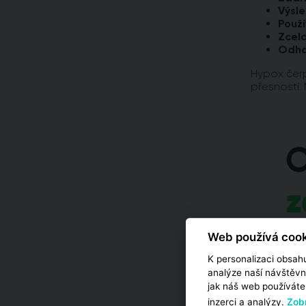
Výsle
Použí
Zcel
Odhad
Hypox čerp
přesností. 
Web používá cook
K personalizaci obsahu
analýze naší návštěvn
jak náš web používáte,
inzerci a analýzy.
Zobr