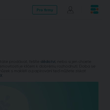
Pro firmy
státe prodávat, řešíte
dědictví
, nebo si jen chcete
movitosti je klíčem k dobrému rozhodnutí. Doba se
chůzek s makléři a papírování teď můžete získat
X
.