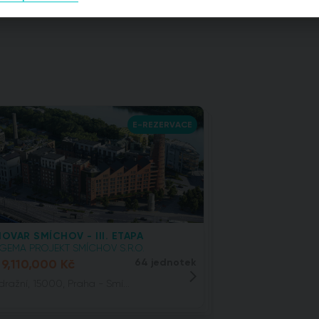
E-REZERVACE
HOVAR SMÍCHOV - III. ETAPA
IGEMA PROJEKT SMÍCHOV S.R.O.
9,110,000 Kč
64 jednotek
ražní, 15000, Praha - Smí...