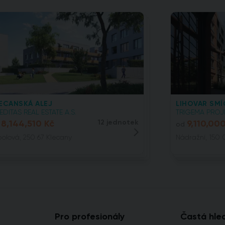
ECANSKÁ ALEJ
LIHOVAR SMÍ
EDITAS REAL ESTATE A.S.
TRIGEMA PROJE
8,144,510 Kč
12 jednotek
9,110,00
od
polová, 250 67 Klecany
Nádražní, 150 
Pro profesionály
Častá hle