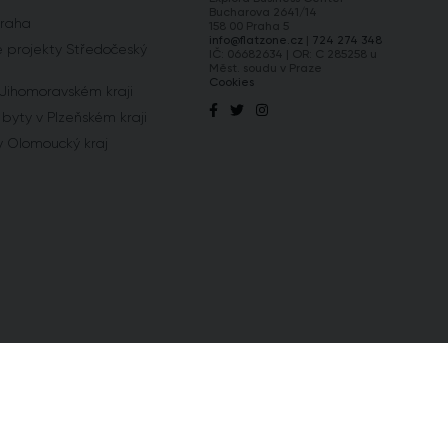
Bucharova 2641/14
Praha
158 00 Praha 5
info@flatzone.cz
|
724 274 348
 projekty Středočeský
IČ: 06682634 | OR: C 285258 u
Měst. soudu v Praze
Cookies
 Jihomoravském kraji
byty v Plzeňském kraji
y Olomoucký kraj