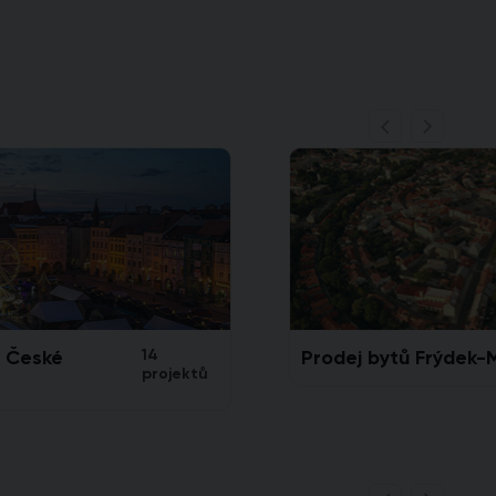
ů České
14
Prodej bytů Frýdek-
projektů