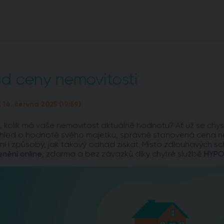
d ceny nemovitosti
 14. června 2025 (19:59)
, kolik má vaše nemovitost aktuálně hodnotu? Ať už se chy
hled o hodnotě svého majetku, správně stanovená cena ne
 ní i způsoby, jak takový odhad získat. Místo zdlouhavých s
nění online
, zdarma a bez závazků díky chytré službě
HYPO