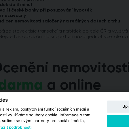
dek do 3 minut
vají i české banky při posuzování hypoték
a nezávazný
 cen nemovitostí založený na reálných datech z trhu
á ze stovek tisíc transakcí a nabídek po celé ČR a využívá
Nejste tak odkázáni na subjektivní názor jednotlivce, ale na
ies
Upr
 a reklam, poskytování funkcí sociálních médií a
osti využíváme soubory cookie. Informace o tom,
 sdílíme se svými partnery pro sociální média,
azit podrobnosti