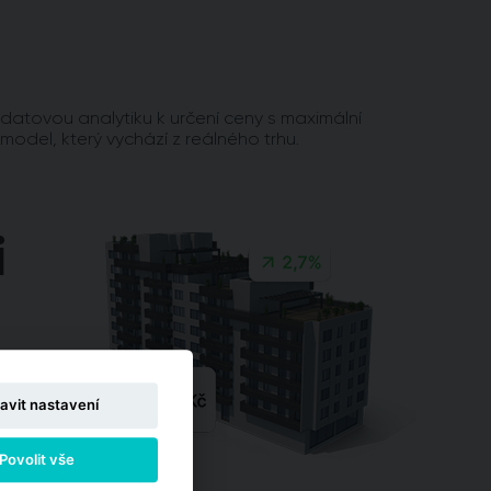
 datovou analytiku k určení ceny s maximální
 model, který vychází z reálného trhu.
avit nastavení
Povolit vše