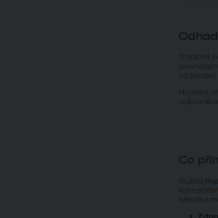
Odhady
Tradičně b
srovnateln
na prodej.
Moderní al
odborníka 
Co přin
Služba
Hy
kancelářem
několika m
Zdar