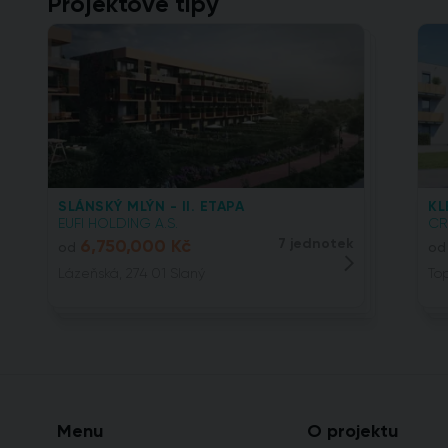
Projektové tipy
SLÁNSKÝ MLÝN - II. ETAPA
KL
EUFI HOLDING A.S.
CR
6,750,000 Kč
7 jednotek
od
od
Lázeňská, 274 01 Slaný
To
Menu
O projektu