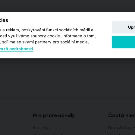
ies
Upr
 a reklam, poskytování funkcí sociálních médií a
osti využíváme soubory cookie. Informace o tom,
 sdílíme se svými partnery pro sociální média,
azit podrobnosti
Pro profesionály
Častá hle
Press-kit
Novostavby 