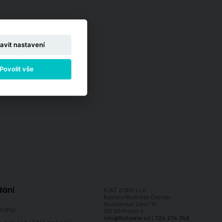
avit nastavení
Povolit vše
dání
FLAT ZONE s.r.o.
Explora Business Center
Bucharova 2641/14
Praha
158 00 Praha 5
info@flatzone.cz
|
724 274 348