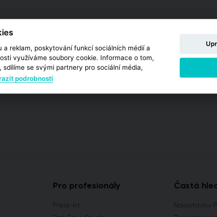
ies
Upr
 a reklam, poskytování funkcí sociálních médií a
osti využíváme soubory cookie. Informace o tom,
 sdílíme se svými partnery pro sociální média,
azit podrobnosti
Pro profesionály
Častá hle
Press-kit
Novostavby 