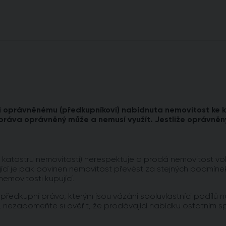
ti oprávněnému (předkupníkovi) nabídnuta nemovitost ke k
práva oprávněný může a nemusí využít. Jestliže oprávněný
 katastru nemovitostí) nerespektuje a prodá nemovitost vol
ící je pak povinen nemovitost převést za stejných podmínek 
nemovitosti kupující.
ředkupní právo, kterým jsou vázáni spoluvlastníci podílů n
 nezapomeňte si ověřit, že prodávající nabídku ostatním spol