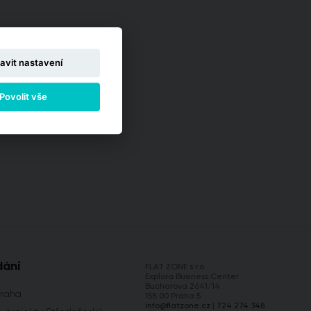
avit nastavení
Povolit vše
dání
FLAT ZONE s.r.o.
Explora Business Center
Bucharova 2641/14
Praha
158 00 Praha 5
info@flatzone.cz
|
724 274 348