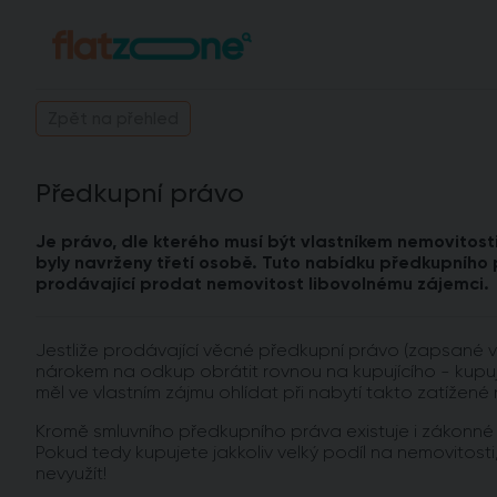
Zpět na přehled
Předkupní právo
Je právo, dle kterého musí být vlastníkem nemovitos
byly navrženy třetí osobě. Tuto nabídku předkupního 
prodávající prodat nemovitost libovolnému zájemci.
Jestliže prodávající věcné předkupní právo (zapsané v
nárokem na odkup obrátit rovnou na kupujícího - kupuj
měl ve vlastním zájmu ohlídat při nabytí takto zatížené 
Kromě smluvního předkupního práva existuje i zákonné p
Pokud tedy kupujete jakkoliv velký podíl na nemovitosti,
nevyužít!