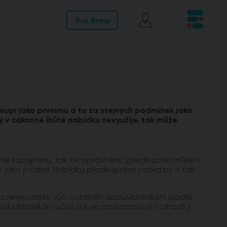
Pro firmy
oupi jako prvnímu a to za stejných podmínek jako
 v zákonné lhůtě nabídku nevyužije, tak může
ně kupujícímu, tak se oprávněný (předkupník) může s
jako ji nabyl. Nabídku předkupního práva by si tak
a nemovitosti vůči ostatním spoluvlastníkům podílů.
uvlastníkům učinil a ti se prokazatelně rozhodli ji