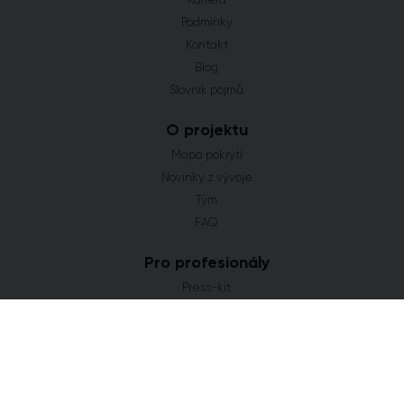
Podmínky
Kontakt
Blog
Slovník pojmů
O projektu
Mapa pokrytí
Novinky z vývoje
Tým
FAQ
Pro profesionály
Press-kit
Flat Zone Studio
Častá hledání
Novostavby Praha
Developerské projekty Středočeský kraj