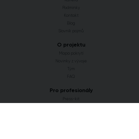
Podmínky
Kontakt
Blog
Slovník pojmů
O projektu
Mapa pokrytí
Novinky z vývoje
Tým
FAQ
Pro profesionály
Press-kit
Flat Zone Studio
Častá hledání
Novostavby Praha
Developerské projekty Středočeský kraj