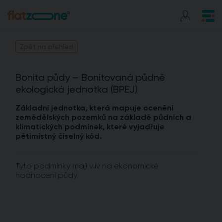
Zpět na přehled
Bonita půdy – Bonitovaná půdně
ekologická jednotka (BPEJ)
Základní jednotka, která mapuje ocenění
zemědělských pozemků na základě půdních a
klimatických podmínek, které vyjadřuje
pětimístný číselný kód.
Tyto podmínky mají vliv na ekonomické
hodnocení půdy.