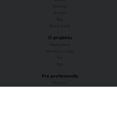
Podmínky
Kontakt
Blog
Slovník pojmů
O projektu
Mapa pokrytí
Novinky z vývoje
Tým
FAQ
Pro profesionály
Press-kit
Flat Zone Studio
Častá hledání
Novostavby Praha
Developerské projekty Středočeský kraj