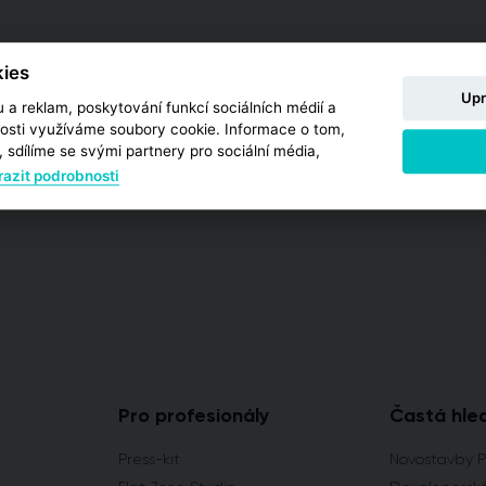
ies
Upr
 a reklam, poskytování funkcí sociálních médií a
osti využíváme soubory cookie. Informace o tom,
 sdílíme se svými partnery pro sociální média,
azit podrobnosti
Pro profesionály
Častá hle
Press-kit
Novostavby 