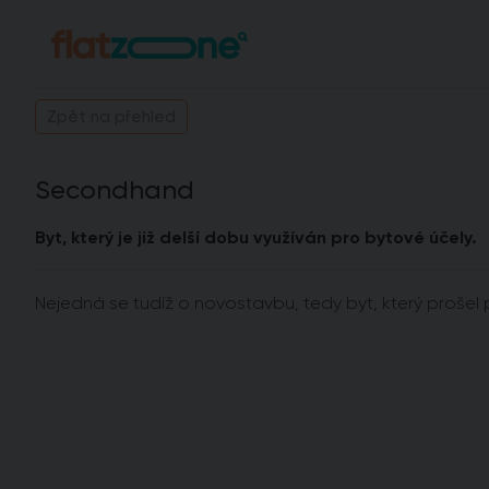
Zpět na přehled
Secondhand
Byt, který je již delší dobu využíván pro bytové účely.
Nejedná se tudíž o novostavbu, tedy byt, který proše