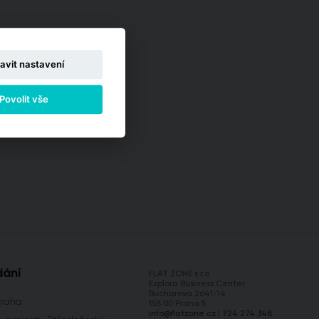
avit nastavení
Povolit vše
dání
FLAT ZONE s.r.o.
Explora Business Center
Bucharova 2641/14
Praha
158 00 Praha 5
info@flatzone.cz
|
724 274 348