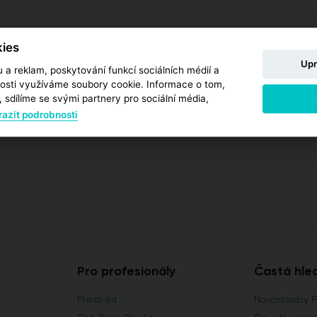
ies
Upr
 a reklam, poskytování funkcí sociálních médií a
osti využíváme soubory cookie. Informace o tom,
 sdílíme se svými partnery pro sociální média,
azit podrobnosti
Pro profesionály
Častá hle
Press-kit
Novostavby 