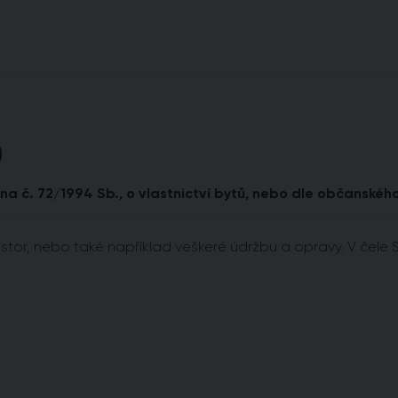
)
a č. 72/1994 Sb., o vlastnictví bytů, nebo dle občanského
or, nebo také například veškeré údržbu a opravy. V čele S