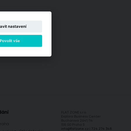
avit nastavení
Povolit vše
dání
FLAT ZONE s.r.o.
Explora Business Center
Bucharova 2641/14
Praha
158 00 Praha 5
info@flatzone.cz
|
724 274 348