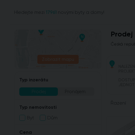
Hledejte mezi
17961
novými byty a domy!
Prodej
Česká repub
Zobrazit mapu
NALEZE
PROJEK
Typ inzerátu
DOSTU
JEDNOT
Prodej
Pronájem
Řazení
Typ nemovitosti
Byt
Dům
Cena