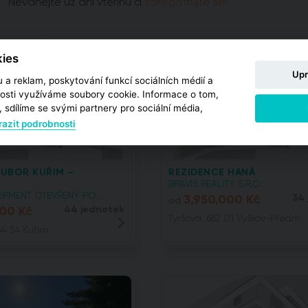
Neváhejte už ani vteřinu a
zaregistrujte se!
ies
Upr
 a reklam, poskytování funkcí sociálních médií a
osti využíváme soubory cookie. Informace o tom,
 sdílíme se svými partnery pro sociální média,
azit podrobnosti
UBOR KUŘIM –
REZIDENCE HANÁ
BRAVIS REALITY S.R.O.
PMENT OTEVŘENÝ PO...
3,950,000 Kč
34
od
000 Kč
44 jednotek
Tyršova, 682 01 Vyškov-Předm...
4 34 Kuřim