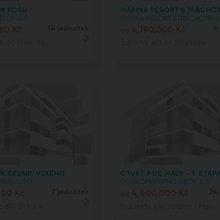
M KOŠU
MARINA RESORT STRACHOT
LOP A.S.
MARINA RESORT STRACHOTÍN S.R
80 Kč
14 jednotek
4,190,000 Kč
6
od
19 00 Brno - Ho...
Šakvická, 693 01 Strachotín
ŮM ČELAKOVSKÉHO
ČTVRŤ POD HÁDY - 1. ETAP
VIS S.R.O.
DEVELOPER BRNO HÁDY, A.S.
000 Kč
7 jednotek
4,400,000 Kč
24
od
, 697 01 Kyjov
Pod Hády, 614 00 Brno - Malo...