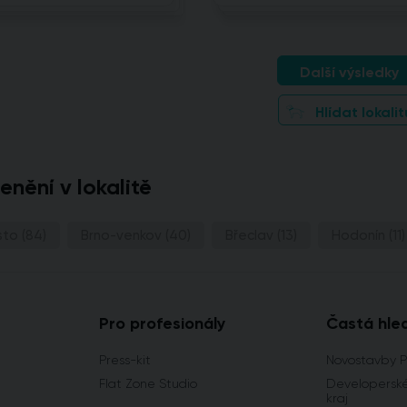
Další výsledky
Hlídat lokalit
lenění v lokalitě
sto
(84)
Brno-venkov
(40)
Břeclav
(13)
Hodonín
(11)
Pro profesionály
Častá hle
Press-kit
Novostavby 
Flat Zone Studio
Developerské
kraj