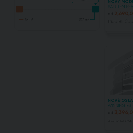
NOVÝ MOD
SALUTEM REAL
2,690,
od
16 m²
307 m²
třída Bří Čap
NOVÉ OSLA
WINNING ESTA
3,396,
od
Starohorská,