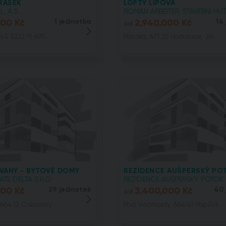
RÁSEK
LOFTY LIPOVÁ
, A.S.
ROMAN ARBEITER, STAVEBNÍ HUŤ.
000 Kč
1 jednotka
2,940,000 Kč
14
od
ků 3222/9, 695...
Panská, 671 25 Hodonice, Jih...
VANY - BYTOVÉ DOMY
REZIDENCE AUŠPERSKÝ PO
TE DELTA S.R.O.
REZIDENCE AUŠPERSKÝ POTOK S.
000 Kč
29 jednotek
3,400,000 Kč
40 
od
 664 12 Oslavany
Pod Vinohrady, 664 41 Popůvk...