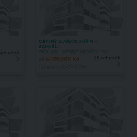
OBYTNÝ SOUBOR KUŘIM –
ZÁHOŘÍ...
IMOS DEVELOPMENT OTEVŘENÝ PO...
 jednotek
4,135,000 Kč
28 jednotek
od
Hybešova, 664 34 Kuřim