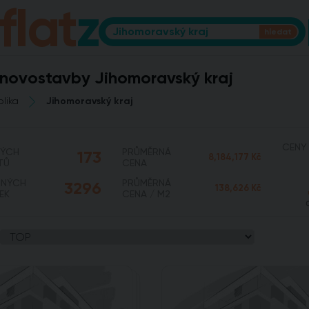
fIat
z
 novostavby Jihomoravský kraj
lika
Jihomoravský kraj
CENY 
NÝCH
PRŮMĚRNÁ
173
8,184,177 Kč
TŮ
CENA
PNÝCH
PRŮMĚRNÁ
3296
138,626 Kč
EK
CENA / M2