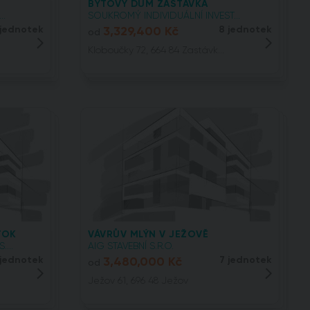
BYTOVÝ DŮM ZASTÁVKA
..
SOUKROMÝ INDIVIDUÁLNÍ INVEST...
 jednotek
3,329,400 Kč
8 jednotek
od
Kloboučky 72, 664 84 Zastávk...
TOK
VÁVRŮV MLÝN V JEŽOVĚ
...
AIG STAVEBNÍ S.R.O.
jednotek
3,480,000 Kč
7 jednotek
od
Ježov 61, 696 48 Ježov