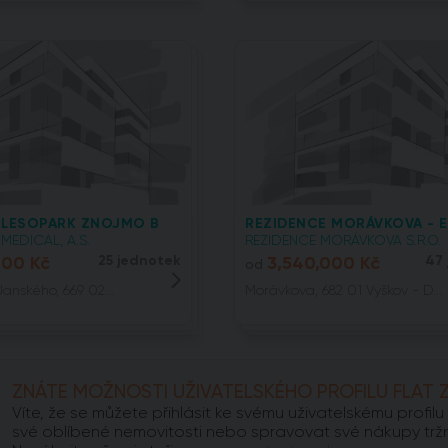
 LESOPARK ZNOJMO B
REZIDENCE MORÁVKOVA - ET
MEDICAL, A.S.
REZIDENCE MORÁVKOVA S.R.O.
000 Kč
25 jednotek
3,540,000 Kč
47
od
anského, 669 02...
Morávkova, 682 01 Vyškov - D...
ZNÁTE MOŽNOSTI UŽIVATELSKÉHO PROFILU FLAT 
Víte, že se můžete přihlásit ke svému uživatelskému profi
své oblíbené nemovitosti nebo spravovat své nákupy trž