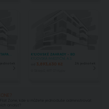
APA...
KYJOVSKÉ ZAHRADY - BD
KYJOVSKÁ INVESTIČNÍ, A.S.
 jednotek
3,893,630 Kč
24 jednotek
od
U Sklepů, 697 01 Kyjov
ZONE?
lu Flat Zone, kde si můžete jednoduše administrovat
ních analýz?