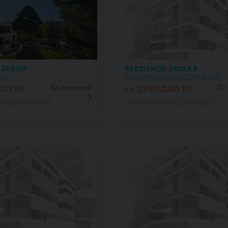
ŽABINY
REZIDENCE ŠKOLKA
.O.
READYMAT OBCHODNÍ S.R.O.
000 Kč
10 jednotek
3,995,040 Kč
37
od
/80b, 616 00 Br...
Na Pěšině, 690 03 Břeclav 3