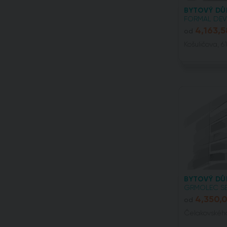
BYTOVÝ DŮ
FORMAL DEVE
4,163,5
od
Košuličova, 6
BYTOVÝ D
GRMOLEC SER
4,350,
od
Čelakovského