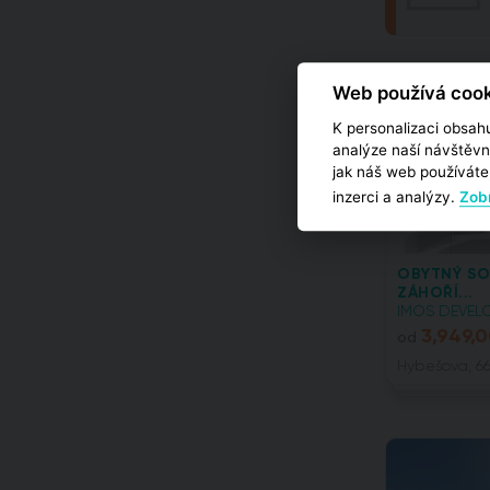
Web používá cook
K personalizaci obsahu
analýze naší návštěvn
jak náš web používáte,
inzerci a analýzy.
Zobr
OBYTNÝ SO
ZÁHOŘÍ...
IMOS DEVELO
3,949,
od
Hybešova, 66