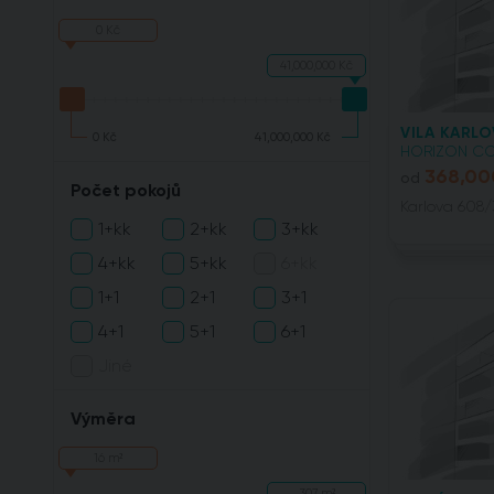
0 Kč
41,000,000 Kč
VILA KARLO
0 Kč
41,000,000 Kč
HORIZON CONS
368,00
od
Počet pokojů
Karlova 608/3
1+kk
2+kk
3+kk
4+kk
5+kk
6+kk
1+1
2+1
3+1
4+1
5+1
6+1
Jiné
Výměra
16 m²
307 m²