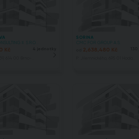
VA
SORINA
ULTING II. S.R.O...
CMC FOR GROUP A.S.
0 Kč
4 jednotky
2,638,480 Kč
130
od
9, 614 00 Brno-...
P. Jilemnického, 695 01 Hodo...