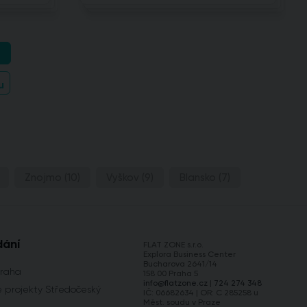
u
Znojmo
(10)
Vyškov
(9)
Blansko
(7)
dání
FLAT ZONE s.r.o.
Explora Business Center
Bucharova 2641/14
Praha
158 00 Praha 5
info@flatzone.cz
|
724 274 348
 projekty Středočeský
IČ: 06682634 | OR: C 285258 u
Měst. soudu v Praze