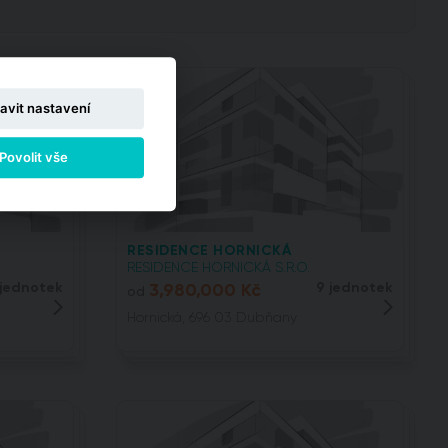
avit nastavení
Povolit vše
RESIDENCE HORNICKÁ
RESIDENCE HORNICKÁ S.R.O.
 jednotek
3,980,000 Kč
9 jednotek
od
Hornická, 696 03 Dubňany