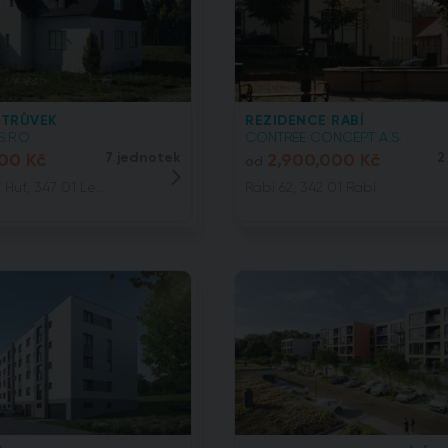
STRŮVEK
REZIDENCE RABÍ
S.R.O.
CONTREE CONCEPT A.S.
000 Kč
7 jednotek
2,900,000 Kč
2
od
 Huť, 347 01 Le...
Rabí 62, 342 01 Rabí