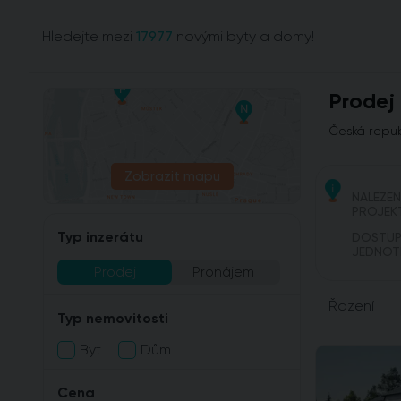
Hledejte mezi
17977
novými byty a domy!
Prodej
Česká repub
Zobrazit mapu
NALEZE
PROJEK
Typ inzerátu
DOSTU
JEDNOT
Prodej
Pronájem
Řazení
Typ nemovitosti
Byt
Dům
Cena