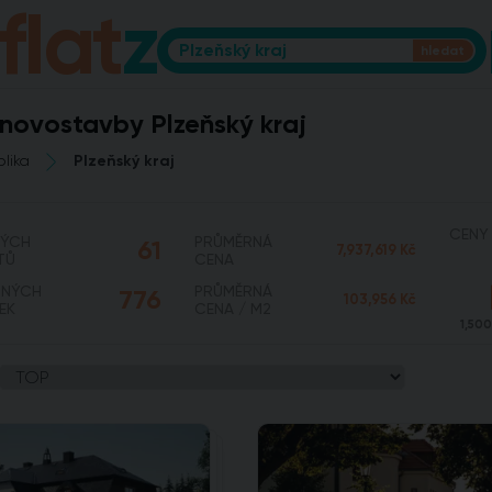
fIat
z
 novostavby Plzeňský kraj
lika
Plzeňský kraj
CENY 
NÝCH
PRŮMĚRNÁ
61
7,937,619 Kč
TŮ
CENA
PNÝCH
PRŮMĚRNÁ
776
103,956 Kč
EK
CENA / M2
1,50