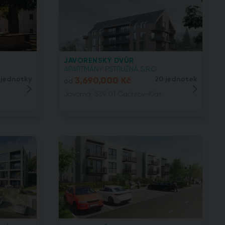
JAVORENSKÝ DVŮR
APARTMÁNY PSTRUŽNÁ S.R.O.
 jednotky
3,690,000 Kč
20 jednotek
od
Javorná, 339 01 Čachrov-Klat...