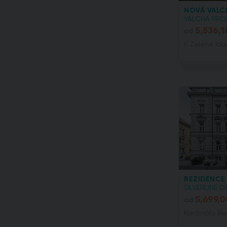
NOVÁ VALC
VALCHA PROP
5,536,1
od
K Zelené louc
REZIDENCE
SILVERLINE D
5,699,
od
Kardinála Be