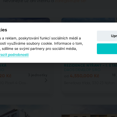
Neváhejte už ani vteřinu a
zaregistrujte se!
ies
Upr
 a reklam, poskytování funkcí sociálních médií a
osti využíváme soubory cookie. Informace o tom,
 sdílíme se svými partnery pro sociální média,
azit podrobnosti
SKÁ
REZIDENCE NÝŘANY - I. ETA
.O.
DAOS DEVELOP S.R.O.
20 Kč
3 jednotky
4,550,000 Kč
18
od
 00 Plzeň 4-Dou...
Benešova třída, 330 23 Nýřan...