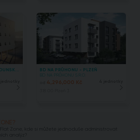
OUNSK...
BD NA PRŮHONU - PLZEŇ
BD NA PRŮHONU S.R.O.
 jednotky
4,296,000 Kč
4 jednotky
od
318 00 Plzeň 3
ZONE?
lu Flat Zone, kde si můžete jednoduše administrovat
ních analýz?