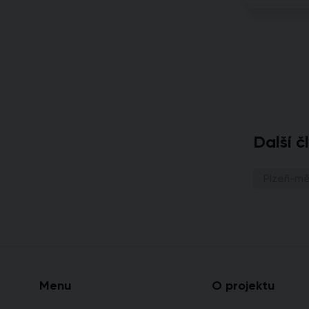
Další č
Plzeň-m
Menu
O projektu