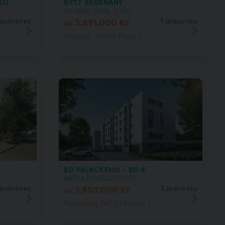
LÍ
BYTY SKVRŇANY
GLOBÁL SPOL. S R.O.
 jednotek
3,891,000 Kč
1 jednotka
od
Křimická, 318 00 Plzeň 3
BD PALACKÉHO - BD 8
RAZKA DEVELOP S.R.O.
 jednotek
3,950,000 Kč
3 jednotky
od
Palackého, 347 01 Tachov 1