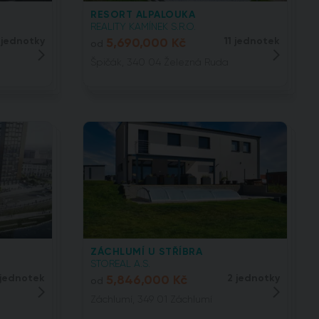
RESORT ALPALOUKA
REALITY KAMÍNEK S.R.O.
 jednotky
5,690,000 Kč
11 jednotek
od
Špičák, 340 04 Železná Ruda
ZÁCHLUMÍ U STŘÍBRA
STOREAL A.S.
 jednotek
5,846,000 Kč
2 jednotky
od
Záchlumí, 349 01 Záchlumí