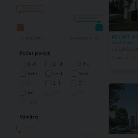
1,500,000 Kč
24,000,000 Kč
RESORT O
1,500,000 Kč
24,000,000 Kč
ISLET INVEST 
1,942,
od
Počet pokojů
Stará Knížecí
1+kk
2+kk
3+kk
4+kk
5+kk
6+kk
1+1
2+1
3+1
4+1
5+1
6+1
Jiné
Výměra
20 m²
219 m²