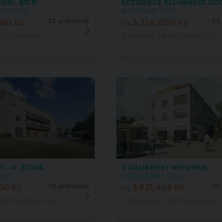
HO- BD 11
REZIDENCE SLOVANSKÉ ÚDO
OP S.R.O.
IKO STAVBY S.R.O.
000 Kč
22 jednotek
3,724,000 Kč
53
od
47 01 Tachov 1
Za Humny, 318 00 Plzeň 3 - S...
 - II. ETAPA
U DALIBORKY NEPOMUK
.R.O.
U DALIBORKY S.R.O.
00 Kč
10 jednotek
3,921,645 Kč
25
od
38 05 Mýto v Če...
U Daliborky, 335 01 Nepomuk...