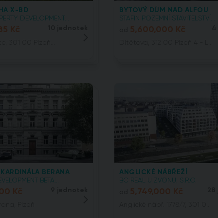
HA X-BD
BYTOVÝ DŮM NAD ALFOU
ERTY DEVELOPMENT...
STAFIN POZEMNÍ STAVITELSTVÍ...
85 Kč
10 jednotek
5,600,000 Kč
4
od
e, 301 00 Plzeň...
Dítětova, 312 00 Plzeň 4 - L...
 KARDINÁLA BERANA
ANGLICKÉ NÁBŘEŽÍ
EVELOPMENT BETA...
BC REAL U ZVONU, S.R.O.
000 Kč
9 jednotek
5,749,000 Kč
28
od
rana, Plzeň
Anglické nábř. 1778/7, 301 0...