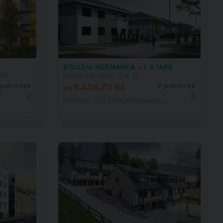
BYDLENÍ HEŘMANKA - 1. ETAPA
T...
GEDOSTA SPOL. S R. O.
 jednotek
5,458,711 Kč
9 jednotek
od
U Pondu, 330 24 Heřmanova Hu...