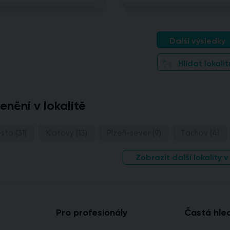
Další výsledky
Hlídat lokalit
lenění v lokalitě
ěsto
(31)
Klatovy
(13)
Plzeň-sever
(9)
Tachov
(4)
Zobrazit další lokality v
Pro profesionály
Častá hle