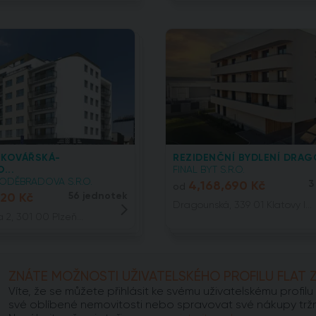
 KOVÁŘSKÁ-
REZIDENČNÍ BYDLENÍ DRAG
...
FINAL BYT S.R.O.
ODĚBRADOVA S.R.O.
4,168,690 Kč
3
od
520 Kč
56 jednotek
Dragounská, 339 01 Klatovy I...
2, 301 00 Plzeň...
ZNÁTE MOŽNOSTI UŽIVATELSKÉHO PROFILU FLAT 
Víte, že se můžete přihlásit ke svému uživatelskému profi
své oblíbené nemovitosti nebo spravovat své nákupy trž