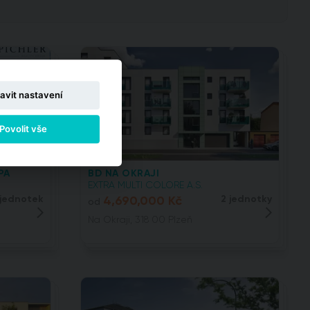
avit nastavení
Povolit vše
PA
BD NA OKRAJI
EXTRA MULTI COLORE A.S.
 jednotek
4,690,000 Kč
2 jednotky
od
Na Okraji, 318 00 Plzeň