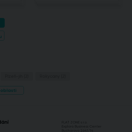
u
Plzeň-jih
(2)
Rokycany
(2)
 oblasti
dání
FLAT ZONE s.r.o.
Explora Business Center
Bucharova 2641/14