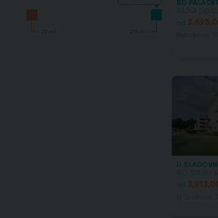
BD PALACKÉ
RAZKA DEVEL
3,695,
od
20 m²
219 m²
Palackého, 3
U SLADOVNY
IKO STAVBY S
3,913,0
od
U Sladovny, 3