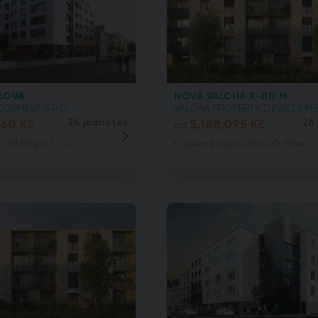
LOVA
NOVÁ VALCHA X-BD M
LOPMENT S.R.O.
VALCHA PROPERTY DEVELOPMEN
060 Kč
24 jednotek
5,188,095 Kč
26
od
 00 Plzeň 3 - J...
K Zelené louce, 301 00 Plzeň...