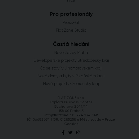
FAQ
Pro profesionály
Press-kit
Flat Zone Studio
Častá hledání
Novostavby Praha
Developerské projekty Středočeský kraj
Co se staví v Jihomoravském kraji
Nové domy a byty v Plzeňském kraji
Nové projekty Olomoucký kraj
FLAT ZONE s.r.o.
Explora Business Center
Bucharova 2641/14
158 00 Praha 5
info@flatzone.cz
|
724 274 348
IČ: 06682634 | OR: C 285258 u Měst. soudu v Praze
Cookies