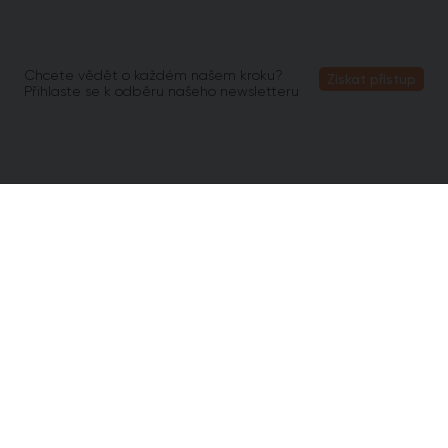
Chcete vědět o každém našem kroku?
Získat přístup
Přihlaste se k odběru našeho newsletteru