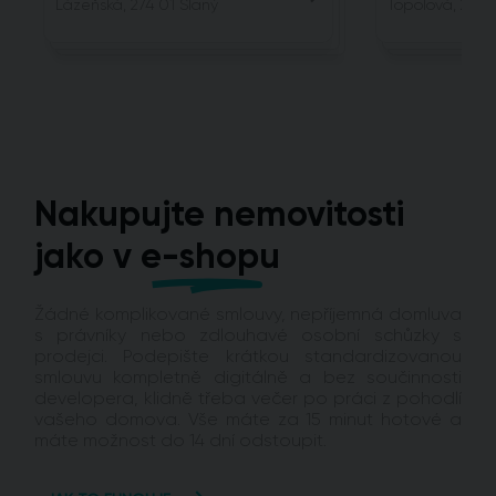
Lázeňská, 274 01 Slaný
Topolová, 250 
Nakupujte nemovitosti
jako v
e-shopu
Žádné komplikované smlouvy, nepříjemná domluva
s právníky nebo zdlouhavé osobní schůzky s
prodejci. Podepište krátkou standardizovanou
smlouvu kompletně digitálně a bez součinnosti
developera, klidně třeba večer po práci z pohodlí
vašeho domova. Vše máte za 15 minut hotové a
máte možnost do 14 dní odstoupit.