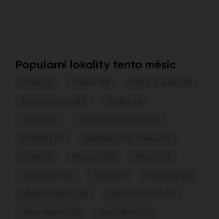
Populární lokality tento měsíc
Cheb
(6)
Jihlava
(18)
Praha-západ
(22)
Praha-východ
(47)
Smiřice
(2)
Unhošť
(0)
Jablonec nad Nisou
(19)
Dobřany
(0)
Jablonec nad Jizerou
(0)
Cheb
(6)
Trutnov
(20)
Třeboň
(2)
Hustopeče
(0)
Čáslav
(1)
Prostějov
(6)
Mladá Boleslav
(16)
Hradec Králové
(17)
Velké Meziříčí
(0)
Český Brod
(4)