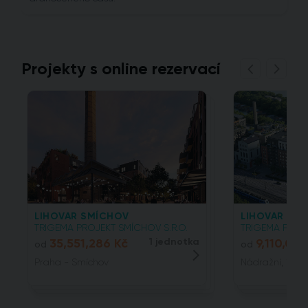
Projekty s online rezervací
LIHOVAR SMÍCHOV
LIHOVAR SMÍC
TRIGEMA PROJEKT SMÍCHOV S.R.O.
TRIGEMA PROJE
35,551,286 Kč
1 jednotka
9,110,00
od
od
Praha - Smíchov
Nádražní, 15000