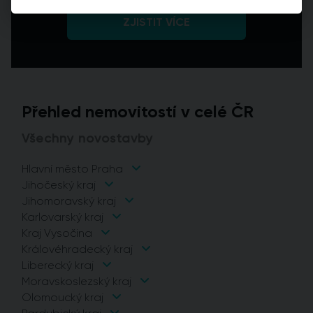
ZJISTIT VÍCE
Přehled nemovitostí v celé ČR
Všechny novostavby
Hlavní město Praha
Jihočeský kraj
Jihomoravský kraj
Karlovarský kraj
Kraj Vysočina
Královéhradecký kraj
Liberecký kraj
Moravskoslezský kraj
Olomoucký kraj