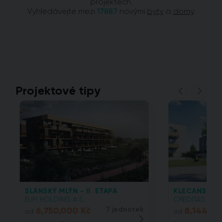
projektech.
Vyhledávejte mezi
17887
novými
byty
a
domy
.
Projektové tipy
SLÁNSKÝ MLÝN - II. ETAPA
KLECANSKÁ A
EUFI HOLDING A.S.
CREDITAS REAL 
6,750,000 Kč
7 jednotek
8,144,51
od
od