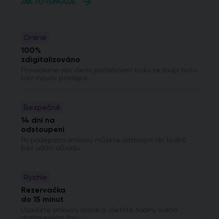
JAK TO FUNGUJE
Online
100%
zdigitalizováno
Provedeme vás všemi potřebnými kroky ke koupi bytu
bez inputu prodejce.
Bezpečně
14 dní na
odstoupení
Po podepsání smlouvy můžete odstoupit do 14 dnů
bez udání důvodu.
Rychle
Rezervačka
do 15 minut
Uzavřete smlouvu online a ušetříte hodiny svého
drahoceného času.