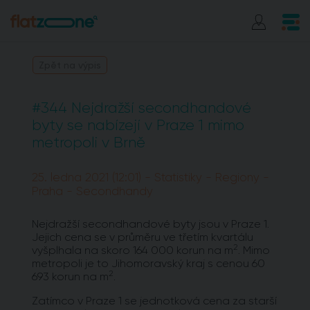
Zpět na výpis
#344 Nejdražší secondhandové
byty se nabízejí v Praze 1 mimo
metropoli v Brně
25. ledna 2021 (12:01) - Statistiky - Regiony -
Praha - Secondhandy
Nejdražší secondhandové byty jsou v Praze 1.
Jejich cena se v průměru ve třetím kvartálu
2
vyšplhala na skoro 164 000 korun na m
. Mimo
metropoli je to Jihomoravský kraj s cenou 60
2
693 korun na m
.
Zatímco v Praze 1 se jednotková cena za starší