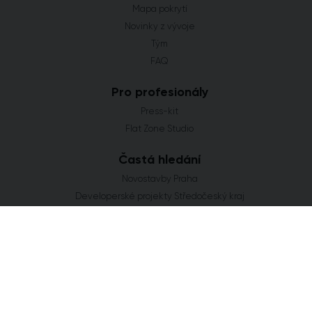
Mapa pokrytí
Novinky z vývoje
Tým
FAQ
Pro profesionály
Press-kit
Flat Zone Studio
Častá hledání
Novostavby Praha
Developerské projekty Středočeský kraj
Co se staví v Jihomoravském kraji
Nové domy a byty v Plzeňském kraji
Nové projekty Olomoucký kraj
FLAT ZONE s.r.o.
Explora Business Center
Bucharova 2641/14
158 00 Praha 5