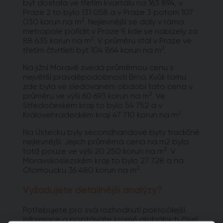
byt dostala ve třetím kvartálu na 163 894, v
Praze 2 to bylo 131 058 a v Praze 3 potom 107
2
030 korun na m
. Nejlevnější se daly v rámci
metropole pořídit v Praze 9, kde se nabízely za
2
88 635 korun na m
. V průměru stál v Praze ve
2
třetím čtvrtletí byt 104 864 korun na m
.
Na jižní Moravě zvedá průměrnou cenu s
největší pravděpodobností Brno. Kvůli tomu
zde byla ve sledovaném období tato cena v
2
průměru ve výši 60 693 korun na m
. Ve
Středočeském kraji to bylo 54 752 a v
2
Královehradeckém kraji 47 710 korun na m
.
Na Ústecku byly secondhandové byty tradičně
nejlevnější. Jejich průměrná cena na m2 byla
2
totiž pouze ve výši 20 250 korun na m
. V
Moravskoslezském kraji to bylo 27 728 a na
2
Olomoucku 36 480 korun na m
.
Vyžadujete detailnější analýzy?
Potřebujete pro svá rozhodnutí pokročilejší
informace a poptáváte kromě globálních čísel