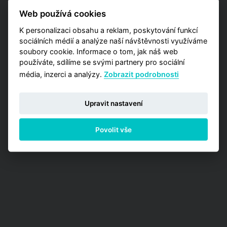
také detailnější data zaměřená na užší výběr
Web používá cookies
pražských lokalit? Vyzkoušejte naší aplikaci
Analýzy trhu, kde máte příležitost zakoupit
K personalizaci obsahu a reklam, poskytování funkcí
jednu z detailních analýz vypracovaných pro
sociálních médií a analýze naší návštěvnosti využíváme
jednotlivé městské obvody.
soubory cookie. Informace o tom, jak náš web
používáte, sdílíme se svými partnery pro sociální
PŘEJÍT NA ANALÝZY
média, inzerci a analýzy.
Zobrazit podrobnosti
Upravit nastavení
Povolit vše