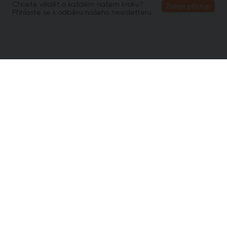
Chcete vědět o každém našem kroku?
Získat přístup
Přihlaste se k odběru našeho newsletteru