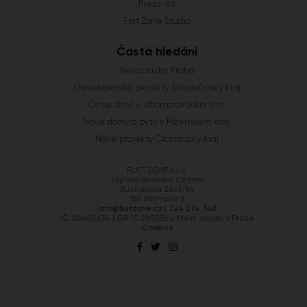
Press-kit
Flat Zone Studio
Častá hledání
Novostavby Praha
Developerské projekty Středočeský kraj
Co se staví v Jihomoravském kraji
Nové domy a byty v Plzeňském kraji
Nové projekty Olomoucký kraj
FLAT ZONE s.r.o.
Explora Business Center
Bucharova 2641/14
158 00 Praha 5
info@flatzone.cz
|
724 274 348
IČ: 06682634 | OR: C 285258 u Měst. soudu v Praze
Cookies