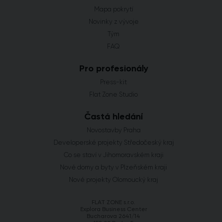
Mapa pokrytí
Novinky z vývoje
Tým
FAQ
Pro profesionály
Press-kit
Flat Zone Studio
Častá hledání
Novostavby Praha
Developerské projekty Středočeský kraj
Co se staví v Jihomoravském kraji
Nové domy a byty v Plzeňském kraji
Nové projekty Olomoucký kraj
FLAT ZONE s.r.o.
Explora Business Center
Bucharova 2641/14