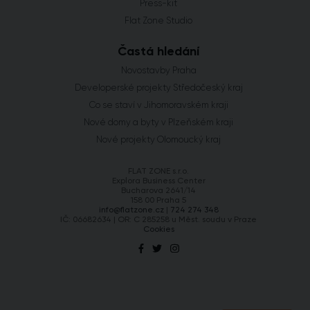
Press-kit
Flat Zone Studio
Častá hledání
Novostavby Praha
Developerské projekty Středočeský kraj
Co se staví v Jihomoravském kraji
Nové domy a byty v Plzeňském kraji
Nové projekty Olomoucký kraj
FLAT ZONE s.r.o.
Explora Business Center
Bucharova 2641/14
158 00 Praha 5
info@flatzone.cz
|
724 274 348
IČ: 06682634 | OR: C 285258 u Měst. soudu v Praze
Cookies