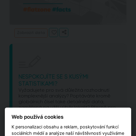
Zobrazit data
NESPOKOJÍTE SE S KUSÝMI
STATISTIKAMI?
Vyžadujete pro svá důležitá rozhodnutí
komplexnější analýzy? Poptáváte kromě
globálních čísel také detailnější data,
zaměřená na užší výběr lokalit? Přesně pro
vás je určena naše nová aplikace
Flat Zone
Web používá cookies
Analýzy.
K personalizaci obsahu a reklam, poskytování funkcí
sociálních médií a analýze naší návštěvnosti využíváme