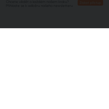
Chcete vědět o každém našem kroku?
Získat přístup
Přihlaste se k odběru našeho newsletteru