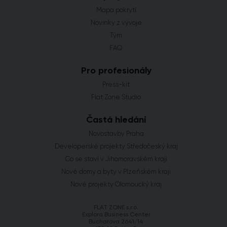
Mapa pokrytí
Novinky z vývoje
Tým
FAQ
Pro profesionály
Press-kit
Flat Zone Studio
Častá hledání
Novostavby Praha
Developerské projekty Středočeský kraj
Co se staví v Jihomoravském kraji
Nové domy a byty v Plzeňském kraji
Nové projekty Olomoucký kraj
FLAT ZONE s.r.o.
Explora Business Center
Bucharova 2641/14