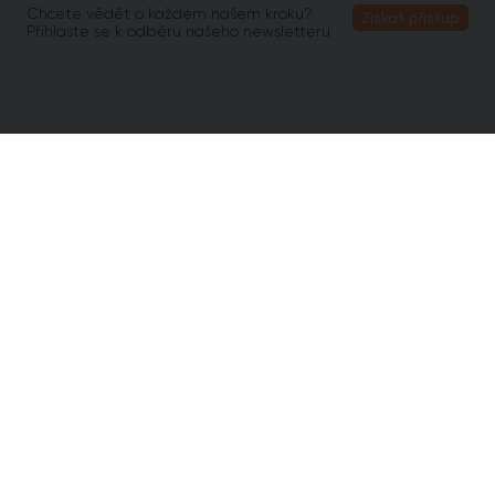
Chcete vědět o každém našem kroku?
Získat přístup
Přihlaste se k odběru našeho newsletteru