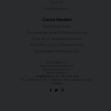
Press-kit
Flat Zone Studio
Častá hledání
Novostavby Praha
Developerské projekty Středočeský kraj
Co se staví v Jihomoravském kraji
Nové domy a byty v Plzeňském kraji
Nové projekty Olomoucký kraj
FLAT ZONE s.r.o.
Explora Business Center
Bucharova 2641/14
158 00 Praha 5
info@flatzone.cz
|
724 274 348
IČ: 06682634 | OR: C 285258 u Měst. soudu v Praze
Cookies