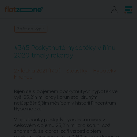
Zpět na výpis
#345 Poskytnuté hypotéky v říjnu
2020 trhaly rekordy
27. ledna 2021 (17:01) - Statistiky - Hypotéky -
Finance
Říjen se s objemem poskytnutých hypoték ve
výši 25,214 miliardy korun stal druhým
nejúspěšnějším měsícem v historii Fincentrum
Hypoindexu.
V říjnu banky poskytly hypoteční úvěry v
celkovém objemu 25,214 miliard korun, což
znamená, že oproti září vzrostl objem
poskytnutých hypoték o 3,162 miliardy korun a