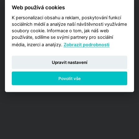
také detailnější data zaměřená na užší výběr
Web používá cookies
pražských lokalit? Vyzkoušejte naší aplikaci
Analýzy trhu, kde máte příležitost zakoupit
K personalizaci obsahu a reklam, poskytování funkcí
jednu z detailních analýz vypracovaných pro
sociálních médií a analýze naší návštěvnosti využíváme
jednotlivé městské obvody.
soubory cookie. Informace o tom, jak náš web
používáte, sdílíme se svými partnery pro sociální
PŘEJÍT NA ANALÝZY
média, inzerci a analýzy.
Zobrazit podrobnosti
Upravit nastavení
Povolit vše