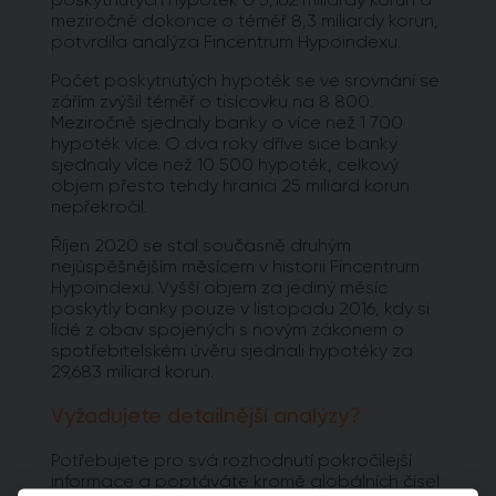
meziročně dokonce o téměř 8,3 miliardy korun,
potvrdila analýza Fincentrum Hypoindexu.
Počet poskytnutých hypoték se ve srovnání se
zářím zvýšil téměř o tisícovku na 8 800.
Meziročně sjednaly banky o více než 1 700
hypoték více. O dva roky dříve sice banky
sjednaly více než 10 500 hypoték, celkový
objem přesto tehdy hranici 25 miliard korun
nepřekročil.
Říjen 2020 se stal současně druhým
nejúspěšnějším měsícem v historii Fincentrum
Hypoindexu. Vyšší objem za jediný měsíc
poskytly banky pouze v listopadu 2016, kdy si
lidé z obav spojených s novým zákonem o
spotřebitelském úvěru sjednali hypotéky za
29,683 miliard korun.
Vyžadujete detailnější analýzy?
Potřebujete pro svá rozhodnutí pokročilejší
informace a poptáváte kromě globálních čísel