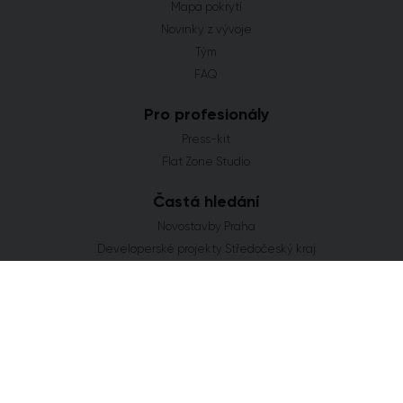
Mapa pokrytí
Novinky z vývoje
Tým
FAQ
Pro profesionály
Press-kit
Flat Zone Studio
Častá hledání
Novostavby Praha
Developerské projekty Středočeský kraj
Co se staví v Jihomoravském kraji
Nové domy a byty v Plzeňském kraji
Nové projekty Olomoucký kraj
FLAT ZONE s.r.o.
Explora Business Center
Bucharova 2641/14
158 00 Praha 5