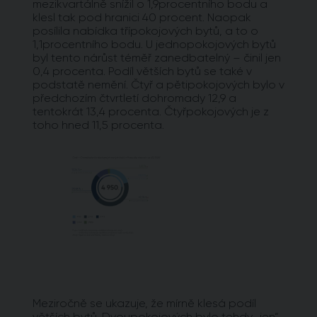
mezikvartálně snížil o 1,9procentního bodu a
klesl tak pod hranici 40 procent. Naopak
posílila nabídka třípokojových bytů, a to o
1,1procentního bodu. U jednopokojových bytů
byl tento nárůst téměř zanedbatelný – činil jen
0,4 procenta. Podíl větších bytů se také v
podstatě nemění. Čtyř a pětipokojových bylo v
předchozím čtvrtletí dohromady 12,9 a
tentokrát 13,4 procenta. Čtyřpokojových je z
toho hned 11,5 procenta.
Meziročně se ukazuje, že mírně klesá podíl
větších bytů. Dvoupokojových bylo tehdy „jen“