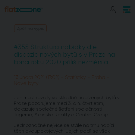
Zpět na výpis
#355 Struktura nabídky dle
dispozic nových bytů s v Praze na
konci roku 2020 příliš nezměnila
17. února 2021 (17:02) - Statistiky - Praha -
Nové byty
Jen malé rozdíly ve skladbě nabízených bytů v
Praze pozorujeme mezi 3. a 4. čtvrtletím,
dokazuje společné šetření společností
Trigema, Skanska Reality a Central Group.
Jednoznačně nejvíce se stále na trhu nabízí
těch dvoupokojových. Jejich podíl se však