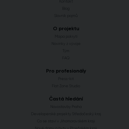
Kontakt
Blog
Slovník pojmů
O projektu
Mapa pokrytí
Novinky z vývoje
Tým
FAQ
Pro profesionály
Press-kit
Flat Zone Studio
Častá hledání
Novostavby Praha
Developerské projekty Středočeský kraj
Co se staví v Jihomoravském kraji
Nové domy a byty v Plzeňském kraji