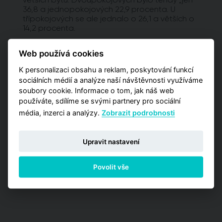
36,8 a jednopokojových 22,9 procenta. U
třípokojových se ale jednalo o 26,1 a větších o
14,2 procenta.
Vyžadujete detailnější analýzy?
Web používá cookies
Potřebujete pro svá rozhodnutí pokročilejší
K personalizaci obsahu a reklam, poskytování funkcí
informace a poptáváte kromě globálních čísel
sociálních médií a analýze naší návštěvnosti využíváme
také detailnější data zaměřená na užší výběr
soubory cookie. Informace o tom, jak náš web
pražských lokalit? Vyzkoušejte naší aplikaci
používáte, sdílíme se svými partnery pro sociální
Analýzy trhu, kde máte příležitost zakoupit
média, inzerci a analýzy.
Zobrazit podrobnosti
jednu z detailních analýz vypracovaných pro
jednotlivé městské obvody.
Upravit nastavení
PŘEJÍT NA ANALÝZY
Povolit vše