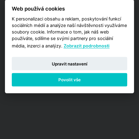
také detailnější data zaměřená na užší výběr
Web používá cookies
pražských lokalit? Vyzkoušejte naší aplikaci
Analýzy trhu, kde máte příležitost zakoupit
K personalizaci obsahu a reklam, poskytování funkcí
jednu z detailních analýz vypracovaných pro
sociálních médií a analýze naší návštěvnosti využíváme
jednotlivé městské obvody.
soubory cookie. Informace o tom, jak náš web
používáte, sdílíme se svými partnery pro sociální
PŘEJÍT NA ANALÝZY
média, inzerci a analýzy.
Zobrazit podrobnosti
Upravit nastavení
Povolit vše