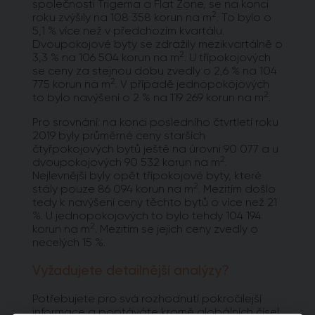
společnosti Trigema a Flat Zone, se na konci
2
roku zvýšily na 108 358 korun na m
. To bylo o
5,1 % více než v předchozím kvartálu.
Dvoupokojové byty se zdražily mezikvartálně o
2
3,3 % na 106 504 korun na m
. U třípokojových
se ceny za stejnou dobu zvedly o 2,6 % na 104
2
775 korun na m
. V případě jednopokojových
2
to bylo navýšení o 2 % na 119 269 korun na m
.
Pro srovnání: na konci posledního čtvrtletí roku
2019 byly průměrné ceny starších
čtyřpokojových bytů ještě na úrovni 90 077 a u
2
dvoupokojových 90 532 korun na m
.
Nejlevnější byly opět třípokojové byty, které
2
stály pouze 86 094 korun na m
. Mezitím došlo
tedy k navýšení ceny těchto bytů o více než 21
%. U jednopokojových to bylo tehdy 104 194
2
korun na m
. Mezitím se jejich ceny zvedly o
necelých 15 %.
Vyžadujete detailnější analýzy?
Potřebujete pro svá rozhodnutí pokročilejší
informace a poptáváte kromě globálních čísel