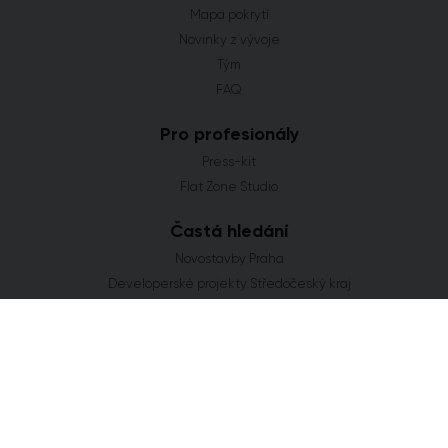
Mapa pokrytí
Novinky z vývoje
Tým
FAQ
Pro profesionály
Press-kit
Flat Zone Studio
Častá hledání
Novostavby Praha
Developerské projekty Středočeský kraj
Co se staví v Jihomoravském kraji
Nové domy a byty v Plzeňském kraji
Nové projekty Olomoucký kraj
FLAT ZONE s.r.o.
Explora Business Center
Bucharova 2641/14
158 00 Praha 5