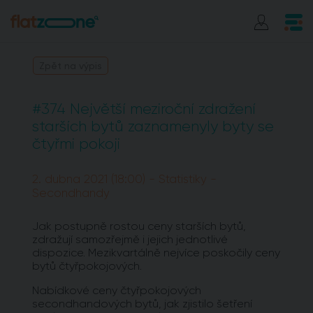
Zpět na výpis
#374 Největší meziroční zdražení
starších bytů zaznamenyly byty se
čtyřmi pokoji
2. dubna 2021 (18:00) - Statistiky -
Secondhandy
Jak postupně rostou ceny starších bytů,
zdražují samozřejmě i jejich jednotlivé
dispozice. Mezikvartálně nejvíce poskočily ceny
bytů čtyřpokojových.
Nabídkové ceny čtyřpokojových
secondhandových bytů, jak zjistilo šetření