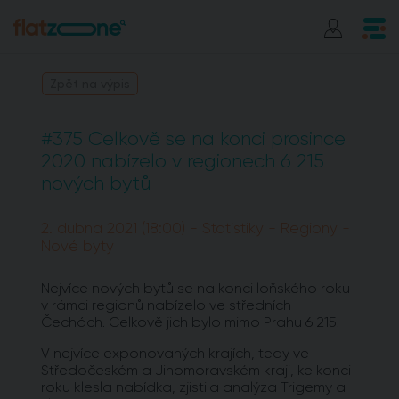
Zpět na výpis
#375 Celkově se na konci prosince
2020 nabízelo v regionech 6 215
nových bytů
2. dubna 2021 (18:00) - Statistiky - Regiony -
Nové byty
Nejvíce nových bytů se na konci loňského roku
v rámci regionů nabízelo ve středních
Čechách. Celkově jich bylo mimo Prahu 6 215.
V nejvíce exponovaných krajích, tedy ve
Středočeském a Jihomoravském kraji, ke konci
roku klesla nabídka, zjistila analýza Trigemy a