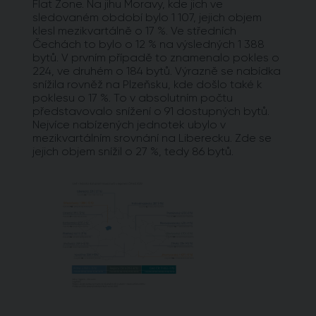
Flat Zone. Na jihu Moravy, kde jich ve
sledovaném období bylo 1 107, jejich objem
klesl mezikvartálně o 17 %. Ve středních
Čechách to bylo o 12 % na výsledných 1 388
bytů. V prvním případě to znamenalo pokles o
224, ve druhém o 184 bytů. Výrazně se nabídka
snížila rovněž na Plzeňsku, kde došlo také k
poklesu o 17 %. To v absolutním počtu
představovalo snížení o 91 dostupných bytů.
Nejvíce nabízených jednotek ubylo v
mezikvartálním srovnání na Liberecku. Zde se
jejich objem snížil o 27 %, tedy 86 bytů.