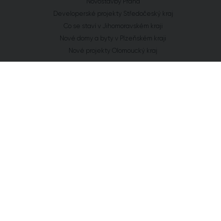
Novostavby Praha
Developerské projekty Středočeský kraj
Co se staví v Jihomoravském kraji
Nové domy a byty v Plzeňském kraji
Nové projekty Olomoucký kraj
FLAT ZONE s.r.o.
Explora Business Center
Bucharova 2641/14
158 00 Praha 5
info@flatzone.cz
|
724 274 348
IČ: 06682634 | OR: C 285258 u Měst. soudu v Praze
Cookies
Chcete vědět o každém našem kroku?
Získat přístup
Přihlaste se k odběru našeho newsletteru