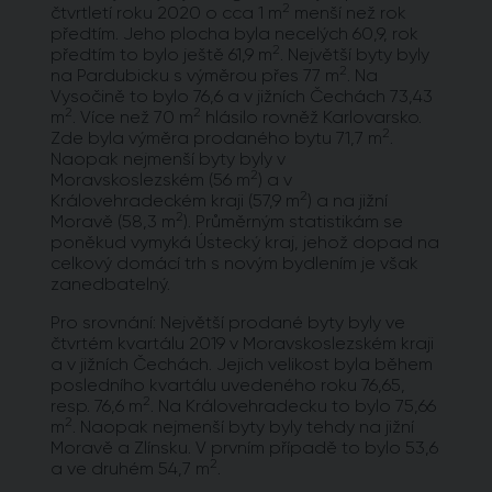
2
čtvrtletí roku 2020 o cca 1 m
menší než rok
předtím. Jeho plocha byla necelých 60,9, rok
2
předtím to bylo ještě 61,9 m
. Největší byty byly
2
na Pardubicku s výměrou přes 77 m
. Na
Vysočině to bylo 76,6 a v jižních Čechách 73,43
2
2
m
. Více než 70 m
hlásilo rovněž Karlovarsko.
2
Zde byla výměra prodaného bytu 71,7 m
.
Naopak nejmenší byty byly v
2
Moravskoslezském (56 m
) a v
2
Královehradeckém kraji (57,9 m
) a na jižní
2
Moravě (58,3 m
). Průměrným statistikám se
poněkud vymyká Ústecký kraj, jehož dopad na
celkový domácí trh s novým bydlením je však
zanedbatelný.
Pro srovnání: Největší prodané byty byly ve
čtvrtém kvartálu 2019 v Moravskoslezském kraji
a v jižních Čechách. Jejich velikost byla během
posledního kvartálu uvedeného roku 76,65,
2
resp. 76,6 m
. Na Královehradecku to bylo 75,66
2
m
. Naopak nejmenší byty byly tehdy na jižní
Moravě a Zlínsku. V prvním případě to bylo 53,6
2
a ve druhém 54,7 m
.