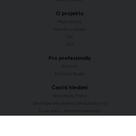
O projektu
Mapa pokrytí
Novinky z vývoje
Tým
FAQ
Pro profesionály
Press-kit
Flat Zone Studio
Častá hledání
Novostavby Praha
Developerské projekty Středočeský kraj
Co se staví v Jihomoravském kraji
Nové domy a byty v Plzeňském kraji
Nové projekty Olomoucký kraj