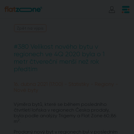
Zpět na výpis
#380 Velikost nového bytu v
regionech ve 4Q 2020 byla o 1
metr čtvereční menší než rok
předtím
16. dubna 2021 (17:00) - Statistiky - Regiony -
Nové byty
Výměra bytů, které se během posledního
čtvrtletí loňska v regionech Česka prodaly,
byla podle analýzy Trigemy a Flat Zone 60,86
2
m
.
Prodaný nový byt v regionech byl v posledním