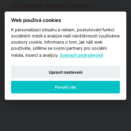
Vyžadujete detailnější analýzy?
Potřebujete pro svá rozhodnutí pokročilejší
Web používá cookies
informace a poptáváte kromě globálních čísel
také detailnější data zaměřená na užší výběr
K personalizaci obsahu a reklam, poskytování funkcí
pražských lokalit? Vyzkoušejte naší aplikaci
sociálních médií a analýze naší návštěvnosti využíváme
Analýzy trhu, kde máte příležitost zakoupit
soubory cookie. Informace o tom, jak náš web
jednu z detailních analýz vypracovaných pro
používáte, sdílíme se svými partnery pro sociální
jednotlivé městské obvody.
média, inzerci a analýzy.
Zobrazit podrobnosti
PŘEJÍT NA ANALÝZY
Upravit nastavení
Povolit vše