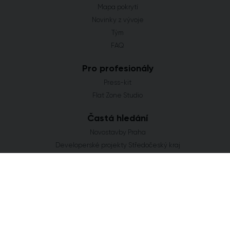
Mapa pokrytí
Novinky z vývoje
Tým
FAQ
Pro profesionály
Press-kit
Flat Zone Studio
Častá hledání
Novostavby Praha
Developerské projekty Středočeský kraj
Co se staví v Jihomoravském kraji
Nové domy a byty v Plzeňském kraji
Nové projekty Olomoucký kraj
FLAT ZONE s.r.o.
Explora Business Center
Bucharova 2641/14
158 00 Praha 5