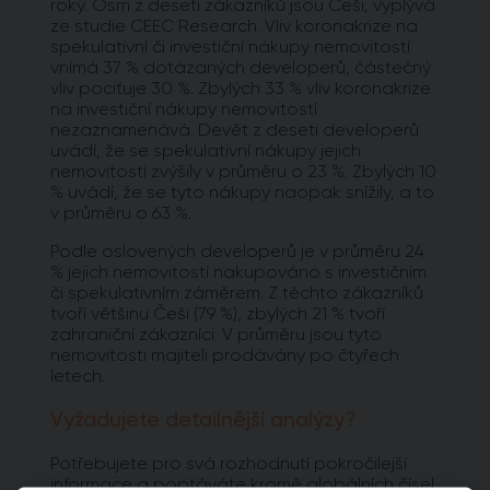
roky. Osm z deseti zákazníků jsou Češi, vyplývá
ze studie CEEC Research. Vliv koronakrize na
spekulativní či investiční nákupy nemovitostí
vnímá 37 % dotázaných developerů, částečný
vliv pociťuje 30 %. Zbylých 33 % vliv koronakrize
na investiční nákupy nemovitostí
nezaznamenává. Devět z deseti developerů
uvádí, že se spekulativní nákupy jejich
nemovitostí zvýšily v průměru o 23 %. Zbylých 10
% uvádí, že se tyto nákupy naopak snížily, a to
v průměru o 63 %.
Podle oslovených developerů je v průměru 24
% jejich nemovitostí nakupováno s investičním
či spekulativním záměrem. Z těchto zákazníků
tvoří většinu Češi (79 %), zbylých 21 % tvoří
zahraniční zákazníci. V průměru jsou tyto
nemovitosti majiteli prodávány po čtyřech
letech.
Vyžadujete detailnější analýzy?
Potřebujete pro svá rozhodnutí pokročilejší
informace a poptáváte kromě globálních čísel