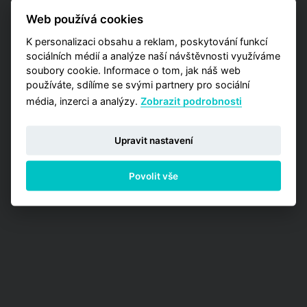
také detailnější data zaměřená na užší výběr
Web používá cookies
pražských lokalit? Vyzkoušejte naší aplikaci
Analýzy trhu, kde máte příležitost zakoupit
K personalizaci obsahu a reklam, poskytování funkcí
jednu z detailních analýz vypracovaných pro
sociálních médií a analýze naší návštěvnosti využíváme
jednotlivé městské obvody.
soubory cookie. Informace o tom, jak náš web
používáte, sdílíme se svými partnery pro sociální
PŘEJÍT NA ANALÝZY
média, inzerci a analýzy.
Zobrazit podrobnosti
Upravit nastavení
Povolit vše