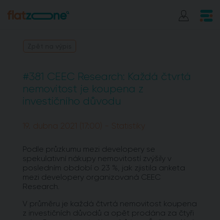
Zpět na výpis
#381 CEEC Research: Každá čtvrtá
nemovitost je koupena z
investičního důvodu
19. dubna 2021 (17:00) - Statistiky
Podle průzkumu mezi developery se
spekulativní nákupy nemovitostí zvýšily v
posledním období o 23 %, jak zjistila anketa
mezi developery organizovaná CEEC
Research.
V průměru je každá čtvrtá nemovitost koupena
z investičních důvodů a opět prodána za čtyři