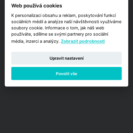
pražských lokalit? Vyzkoušejte naší aplikaci
Web používá cookies
Analýzy trhu, kde máte příležitost zakoupit
K personalizaci obsahu a reklam, poskytování funkcí
jednu z detailních analýz vypracovaných pro
jednotlivé městské obvody.
sociálních médií a analýze naší návštěvnosti využíváme
soubory cookie. Informace o tom, jak náš web
používáte, sdílíme se svými partnery pro sociální
PŘEJÍT NA ANALÝZY
média, inzerci a analýzy.
Zobrazit podrobnosti
Upravit nastavení
Povolit vše