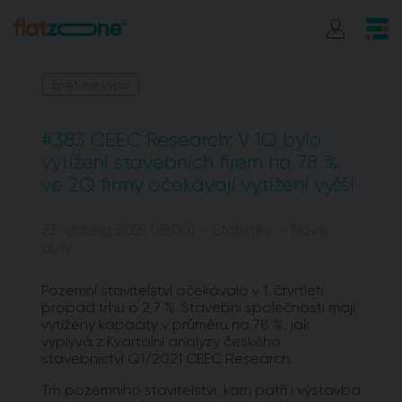
Zpět na výpis
#383 CEEC Research: V 1Q bylo
vytížení stavebních firem na 78 %,
ve 2Q firmy očekávají vytížení vyšší
23. dubna 2021 (18:00) - Statistiky - Nové
byty
Pozemní stavitelství očekávalo v 1. čtvrtletí
propad trhu o 2,7 %. Stavební společnosti mají
vytíženy kapacity v průměru na 78 %, jak
vyplývá z Kvartální analýzy českého
stavebnictví Q1/2021 CEEC Research.
Trh pozemního stavitelství, kam patří i výstavba