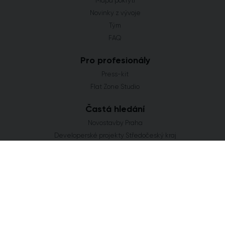
Mapa pokrytí
Novinky z vývoje
Tým
FAQ
Pro profesionály
Press-kit
Flat Zone Studio
Častá hledání
Novostavby Praha
Developerské projekty Středočeský kraj
Co se staví v Jihomoravském kraji
Nové domy a byty v Plzeňském kraji
Nové projekty Olomoucký kraj
FLAT ZONE s.r.o.
Explora Business Center
Bucharova 2641/14
158 00 Praha 5
info@flatzone.cz
|
724 274 348