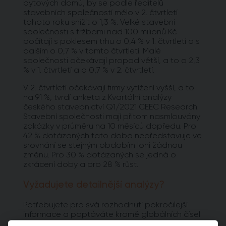
bytových domů, by se podle ředitelů
stavebních společností mělo v 2. čtvrtletí
tohoto roku snížit o 1,3 %. Velké stavební
společnosti s tržbami nad 100 milionů Kč
počítají s poklesem trhu o 0,4 % v 1. čtvrtletí a s
dalším o 0,7 % v tomto čtvrtletí. Malé
společnosti očekávají propad větší, a to o 2,3
% v 1. čtvrtletí a o 0,7 % v 2. čtvrtletí.
V 2. čtvrtletí očekávají firmy vytížení vyšší, a to
na 91 %, tvrdí anketa z Kvartální analýzy
českého stavebnictví Q1/2021 CEEC Research.
Stavební společnosti mají přitom nasmlouvány
zakázky v průměru na 10 měsíců dopředu. Pro
42 % dotázaných tato doba nepředstavuje ve
srovnání se stejným obdobím loni žádnou
změnu. Pro 30 % dotázaných se jedná o
zkrácení doby a pro 28 % růst.
Vyžadujete detailnější analýzy?
Potřebujete pro svá rozhodnutí pokročilejší
informace a poptáváte kromě globálních čísel
také detailnější data zaměřená na užší výběr