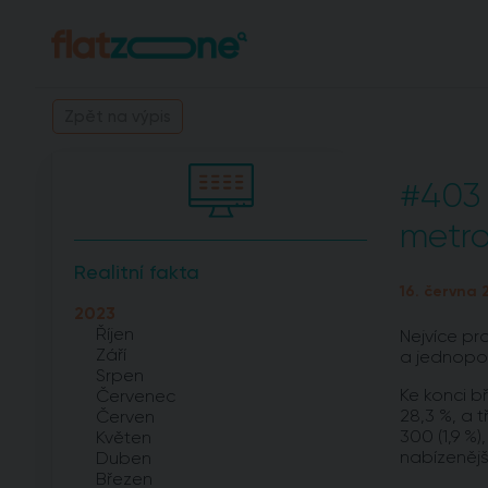
Zpět na výpis
#403 
metro
Realitní fakta
16. června 
2023
Říjen
Nejvíce pr
Září
a jednopo
Srpen
Ke konci b
Červenec
28,3 %, a t
Červen
300 (1,9 %
Květen
nabízenějš
Duben
Březen