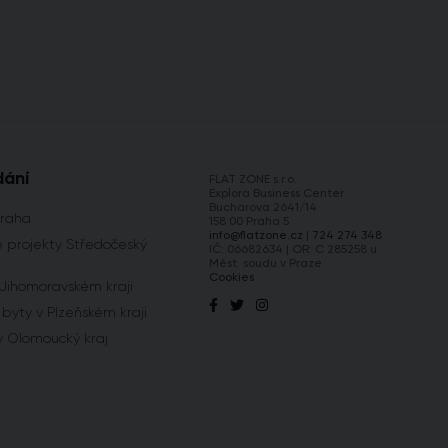
dání
FLAT ZONE s.r.o.
Explora Business Center
Bucharova 2641/14
Praha
158 00 Praha 5
info@flatzone.cz
|
724 274 348
 projekty Středočeský
IČ: 06682634 | OR: C 285258 u
Měst. soudu v Praze
Cookies
 Jihomoravském kraji
byty v Plzeňském kraji
y Olomoucký kraj