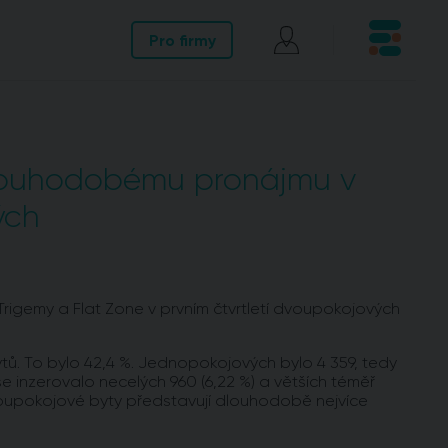
Pro firmy
dlouhodobému pronájmu v
ých
rigemy a Flat Zone v prvním čtvrtletí dvoupokojových
tů. To bylo 42,4 %. Jednopokojových bylo 4 359, tedy
 se inzerovalo necelých 960 (6,22 %) a větších téměř
 dvoupokojové byty představují dlouhodobě nejvíce