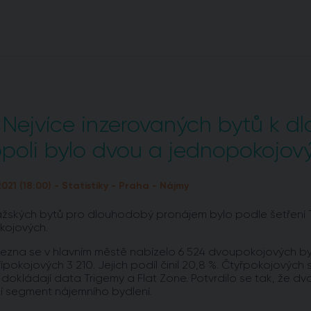
Nejvíce inzerovaných bytů k 
poli bylo dvou a jednopokojov
2021 (18:00) - Statistiky - Praha - Nájmy
ažských bytů pro dlouhodobý pronájem bylo podle šetření T
kojových.
řezna se v hlavním městě nabízelo 6 524 dvoupokojových by
řípokojových 3 210. Jejich podíl činil 20,8 %. Čtyřpokojových
), dokládají data Trigemy a Flat Zone. Potvrdilo se tak, že
í segment nájemního bydlení.