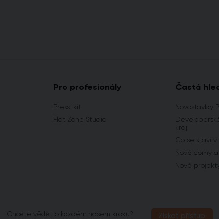
Pro profesionály
Častá hle
Press-kit
Novostavby 
Flat Zone Studio
Developerské
kraj
Co se staví v
Nové domy a 
Nové projekt
Chcete vědět o každém našem kroku?
Získat přístup