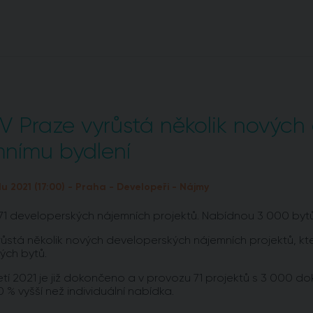
V Praze vyrůstá několik nových
nímu bydlení
du 2021 (17:00) - Praha - Developeři - Nájmy
 71 developerských nájemních projektů. Nabídnou 3 000 bytů
růstá několik nových developerských nájemních projektů, kt
ých bytů.
tletí 2021 je již dokončeno a v provozu 71 projektů s 3 000 
 % vyšší než individuální nabídka.