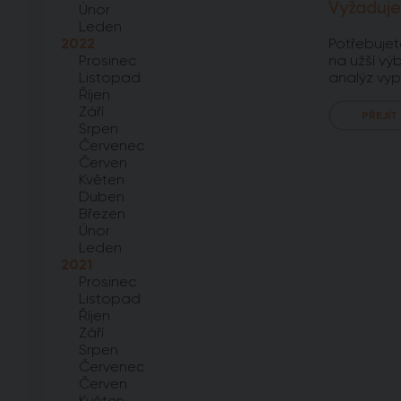
Vyžaduje
Únor
Leden
2022
Potřebujet
Prosinec
na užší výb
Listopad
analýz vyp
Říjen
Září
PŘEJÍT
Srpen
Červenec
Červen
Květen
Duben
Březen
Únor
Leden
2021
Prosinec
Listopad
Říjen
Září
Srpen
Červenec
Červen
Květen