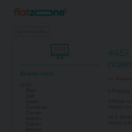
Zpět na výpis
#457 
nájem
Realitní fakta
26. listopa
2023
Říjen
V Praze je
Září
V Praze vy
Srpen
stovky nov
Červenec
Červen
Ve 3. čtvr
Květen
cenou o 50
Duben
Březen