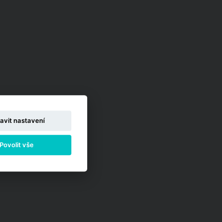
avit nastavení
Povolit vše