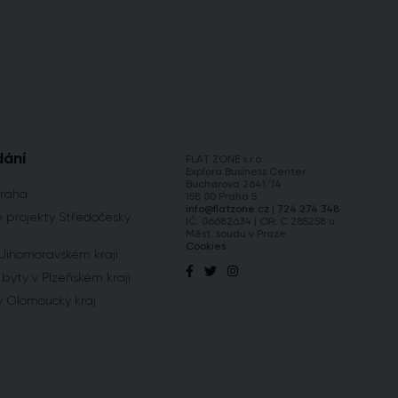
dání
FLAT ZONE s.r.o.
Explora Business Center
Bucharova 2641/14
Praha
158 00 Praha 5
info@flatzone.cz
|
724 274 348
 projekty Středočeský
IČ: 06682634 | OR: C 285258 u
Měst. soudu v Praze
Cookies
 Jihomoravském kraji
byty v Plzeňském kraji
y Olomoucký kraj