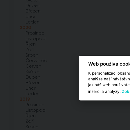
Duben
Březen
Únor
Leden
2020
Prosinec
Listopad
Říjen
Září
Srpen
Červenec
Web používá cook
Červen
Květen
K personalizaci obsahu
Duben
analýze naší návštěvn
Březen
jak náš web používáte,
Únor
inzerci a analýzy.
Zobr
Leden
2019
Prosinec
Listopad
Říjen
Září
Srpen