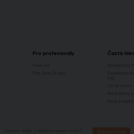
Pro profesionály
Častá hle
Press-kit
Novostavby 
Flat Zone Studio
Developerské
kraj
Co se staví v
Nové domy a 
Nové projekt
Chcete vědět o každém našem kroku?
Získat přístup