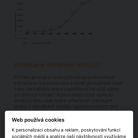
Vyžadujete detailnější analýzy?
Potřebujete pro svá rozhodnutí pokročilejší
informace a poptáváte kromě globálních čísel
také detailnější data zaměřená na užší výběr
pražských lokalit? Vyzkoušejte naší aplikaci
Analýzy trhu, kde máte příležitost zakoupit
jednu z detailních analýz vypracovaných pro
jednotlivé městské obvody.
Web používá cookies
PŘEJÍT NA ANALÝZY
K personalizaci obsahu a reklam, poskytování funkcí
sociálních médií a analýze naší návštěvnosti využíváme