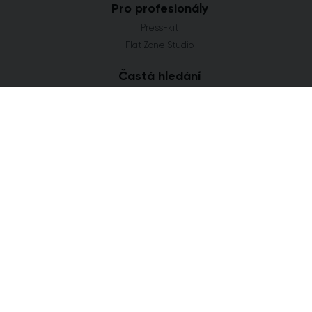
Pro profesionály
Press-kit
Flat Zone Studio
Častá hledání
Novostavby Praha
Developerské projekty Středočeský kraj
Co se staví v Jihomoravském kraji
Nové domy a byty v Plzeňském kraji
Nové projekty Olomoucký kraj
FLAT ZONE s.r.o.
Explora Business Center
Bucharova 2641/14
158 00 Praha 5
info@flatzone.cz
|
724 274 348
IČ: 06682634 | OR: C 285258 u Měst. soudu v Praze
Cookies