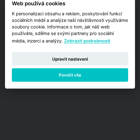
Web používá cookies
Analýzy trhu, kde máte příležitost zakoupit
jednu z detailních analýz vypracovaných pro
K personalizaci obsahu a reklam, poskytování funkcí
jednotlivé městské obvody.
sociálních médií a analýze naší návštěvnosti využíváme
soubory cookie. Informace o tom, jak náš web
PŘEJÍT NA ANALÝZY
používáte, sdílíme se svými partnery pro sociální
média, inzerci a analýzy.
Zobrazit podrobnosti
Upravit nastavení
Povolit vše