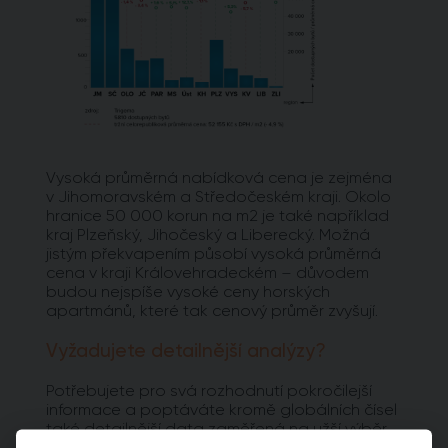
Vysoká průměrná nabídková cena je zejména
v Jihomoravském a Středočeském kraji. Okolo
hranice 50 000 korun na m2 je také například
kraj Plzeňský, Jihočeský a Liberecký. Možná
jistým překvapením působí vysoká průměrná
cena v kraji Královehradeckém – důvodem
budou nejspíše vysoké ceny horských
apartmánů, které tak cenový průměr zvyšují.
Vyžadujete detailnější analýzy?
Potřebujete pro svá rozhodnutí pokročilejší
informace a poptáváte kromě globálních čísel
také detailnější data zaměřená na užší výběr
pražských lokalit? Vyzkoušejte naší aplikaci