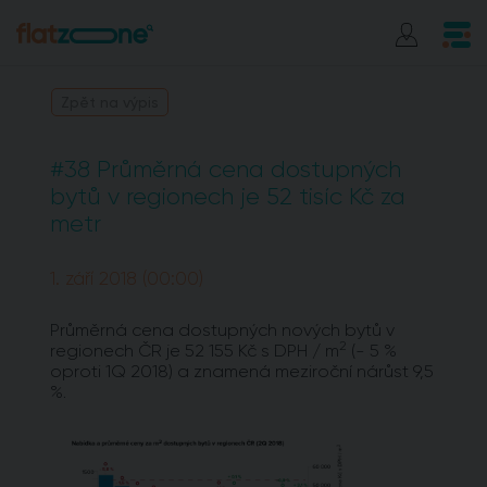
Zpět na výpis
#38 Průměrná cena dostupných
bytů v regionech je 52 tisíc Kč za
metr
1. září 2018 (00:00)
Průměrná cena dostupných nových bytů v
2
regionech ČR je 52 155 Kč s DPH / m
(- 5 %
oproti 1Q 2018) a znamená meziroční nárůst 9,5
%.