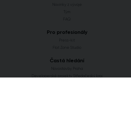
Novinky z vývoje
Tým
FAQ
Pro profesionály
Press-kit
Flat Zone Studio
Častá hledání
Novostavby Praha
Developerské projekty Středočeský kraj
Co se staví v Jihomoravském kraji
Nové domy a byty v Plzeňském kraji
Nové projekty Olomoucký kraj
FLAT ZONE s.r.o.
Explora Business Center
Bucharova 2641/14
158 00 Praha 5
info@flatzone.cz
|
724 274 348