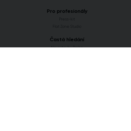
Pro profesionály
Press-kit
Flat Zone Studio
Častá hledání
Novostavby Praha
Developerské projekty Středočeský kraj
Co se staví v Jihomoravském kraji
Nové domy a byty v Plzeňském kraji
Nové projekty Olomoucký kraj
FLAT ZONE s.r.o.
Explora Business Center
Bucharova 2641/14
158 00 Praha 5
info@flatzone.cz
|
724 274 348
IČ: 06682634 | OR: C 285258 u Měst. soudu v Praze
Cookies