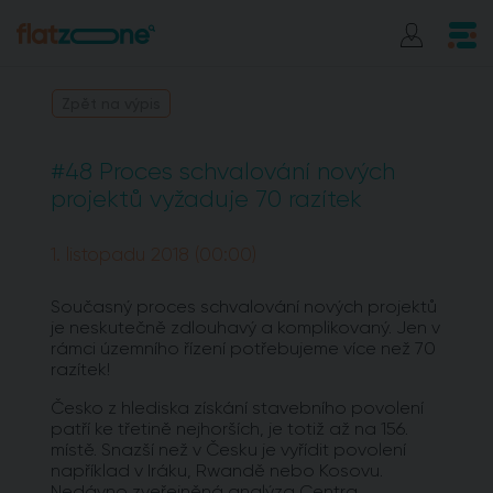
Zpět na výpis
#48 Proces schvalování nových
projektů vyžaduje 70 razítek
1. listopadu 2018 (00:00)
Současný proces schvalování nových projektů
je neskutečně zdlouhavý a komplikovaný. Jen v
rámci územního řízení potřebujeme více než 70
razítek!
Česko z hlediska získání stavebního povolení
patří ke třetině nejhorších, je totiž až na 156.
místě. Snazší než v Česku je vyřídit povolení
například v Iráku, Rwandě nebo Kosovu.
Nedávno zveřejněná analýza Centra