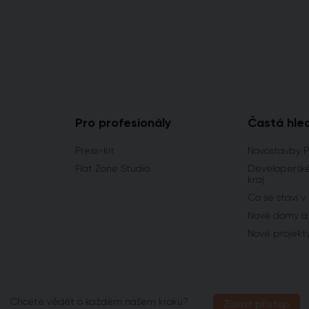
Pro profesionály
Častá hle
Press-kit
Novostavby 
Flat Zone Studio
Developerské
kraj
Co se staví v
Nové domy a 
Nové projekt
Chcete vědět o každém našem kroku?
Získat přístup