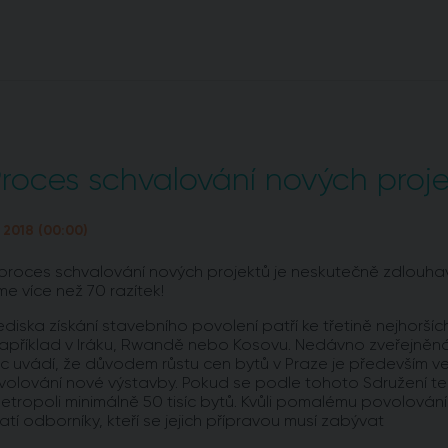
roces schvalování nových proje
u 2018 (00:00)
roces schvalování nových projektů je neskutečně zdlouhavý
e více než 70 razítek!
diska získání stavebního povolení patří ke třetině nejhorších, 
apříklad v Iráku, Rwandě nebo Kosovu. Nedávno zveřejněná
íc uvádí, že důvodem růstu cen bytů v Praze je především ve
lování nové výstavby. Pokud se podle tohoto Sdružení te
etropoli minimálně 50 tisíc bytů. Kvůli pomalému povolování 
atí odborníky, kteří se jejich přípravou musí zabývat