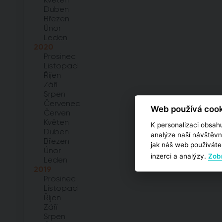
Duben
Březen
Únor
Leden
2020
Prosinec
Listopad
Říjen
Září
Srpen
Červenec
Web používá cook
Červen
Květen
K personalizaci obsahu
Duben
analýze naší návštěvn
Březen
jak náš web používáte,
Únor
inzerci a analýzy.
Zobr
Leden
2019
Prosinec
Listopad
Říjen
Září
Srpen