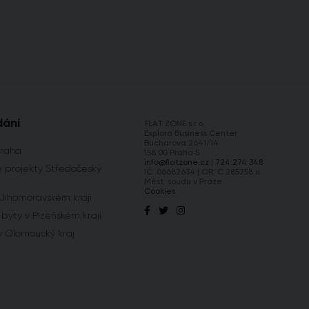
dání
FLAT ZONE s.r.o.
Explora Business Center
Bucharova 2641/14
Praha
158 00 Praha 5
info@flatzone.cz
|
724 274 348
 projekty Středočeský
IČ: 06682634 | OR: C 285258 u
Měst. soudu v Praze
Cookies
 Jihomoravském kraji
byty v Plzeňském kraji
y Olomoucký kraj