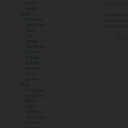
Únor
Vyžaduje
Leden
2022
Potřebujet
Prosinec
na užší výb
Listopad
analýz vyp
Říjen
Září
PŘEJÍT
Srpen
Červenec
Červen
Květen
Duben
Březen
Únor
Leden
2021
Prosinec
Listopad
Říjen
Září
Srpen
Červenec
Červen
Květen