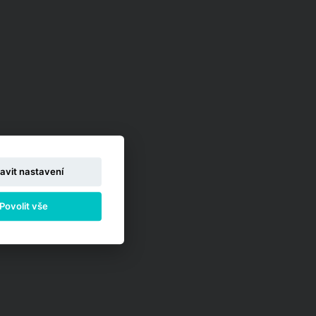
avit nastavení
Povolit vše