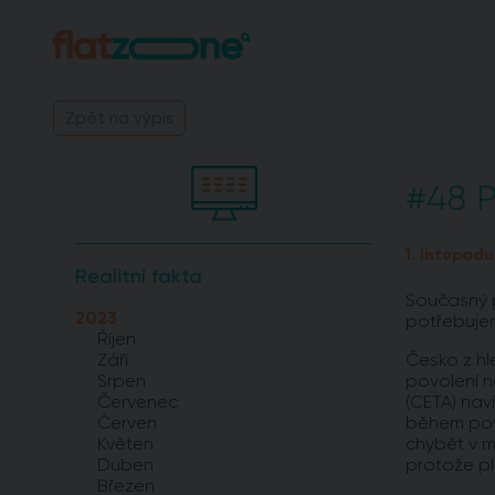
Zpět na výpis
#48 P
1. listopad
Realitní fakta
Současný p
2023
potřebujem
Říjen
Září
Česko z hle
Srpen
povolení n
Červenec
(CETA) nav
Červen
během povo
Květen
chybět v m
Duben
protože pl
Březen