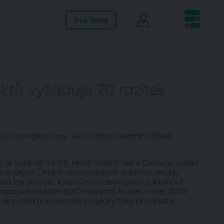
Pro firmy
ktů vyžaduje 70 razítek
 a komplikovaný. Jen v rámci územního řízení
je totiž až na 156. místě. Snazší než v Česku je vyřídit
 analýza Centra ekonomických a tržních analýz
lká byrokracie, kterou musí developeři zvládnout
mpo povolování bytů nezrychlí, bude v roce 2030
se projekty investorům logicky také prodražují,