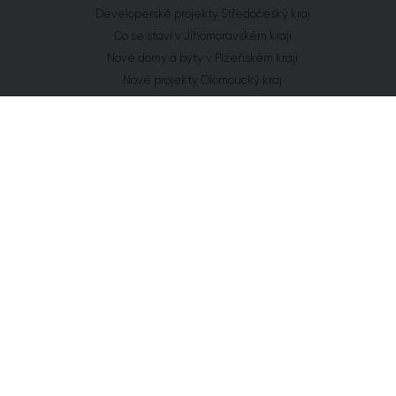
Developerské projekty Středočeský kraj
Co se staví v Jihomoravském kraji
Nové domy a byty v Plzeňském kraji
Nové projekty Olomoucký kraj
FLAT ZONE s.r.o.
Explora Business Center
Bucharova 2641/14
158 00 Praha 5
info@flatzone.cz
|
724 274 348
IČ: 06682634 | OR: C 285258 u Měst. soudu v Praze
Cookies
Chcete vědět o každém našem kroku?
Získat přístup
Přihlaste se k odběru našeho newsletteru