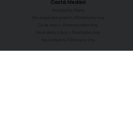
Častá hledání
Novostavby Praha
Developerské projekty Středočeský kraj
Co se staví v Jihomoravském kraji
Nové domy a byty v Plzeňském kraji
Nové projekty Olomoucký kraj
FLAT ZONE s.r.o.
Explora Business Center
Bucharova 2641/14
158 00 Praha 5
info@flatzone.cz
|
724 274 348
IČ: 06682634 | OR: C 285258 u Měst. soudu v Praze
Cookies
Chcete vědět o každém našem kroku?
Získat přístup
Přihlaste se k odběru našeho newsletteru