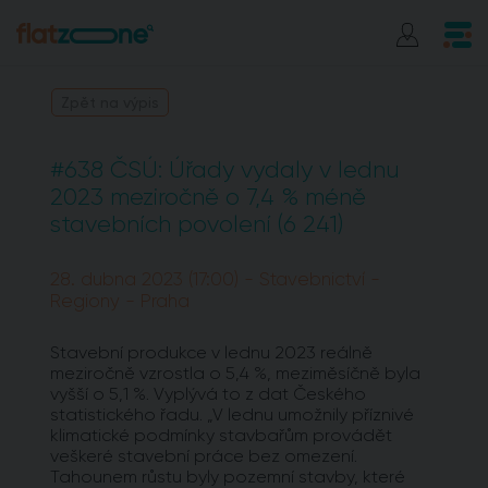
Zpět na výpis
#638 ČSÚ: Úřady vydaly v lednu
2023 meziročně o 7,4 % méně
stavebních povolení (6 241)
28. dubna 2023 (17:00) - Stavebnictví -
Regiony - Praha
Stavební produkce v lednu 2023 reálně
meziročně vzrostla o 5,4 %, meziměsíčně byla
vyšší o 5,1 %. Vyplývá to z dat Českého
statistického řadu. „V lednu umožnily příznivé
klimatické podmínky stavbařům provádět
veškeré stavební práce bez omezení.
Tahounem růstu byly pozemní stavby, které