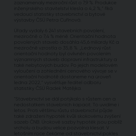
zaznamenaly meziroční růst o 7,9 %. Produkce
inženýrského stavitelství klesla o 4,2 %,“ říká
vedoucí statistiky stavebnictví a bytové
výstavby ČSÚ Petra Cuřínová.
Úřady vydaly 6 241 stavebních povolení,
meziročně o 7,4 % méně. Orientační hodnota
povolených staveb dosáhla 45,6 miliardy Kč a
meziročně vzrostla o 35,8 %. „Lednový růst
orientační hodnoty byl ovlivněn povolením
významných staveb dopravní infrastruktury a
také nebytových budov. Po jejich modelovém
vyloučení a zohlednění cenového vývoje se v
orientační hodnotě dostaneme na úroveň
ledna 2022,“ vysvětluje ředitel odboru
statistiky ČSÚ Radek Matějka.
"Stavebnictví se dál potýkalo s růstem cen a
nedostatkem stavebních kapacit. To uvidíme i
letos. Proti většímu růstu stavebnictví půjde
také zdražení hypoték kvůli skokovému zvýšení
sazeb ČNB. Úrokové sazby hypoték jsou poblíž
vrcholu a budou velice pozvolna klesat. V
letošním roce čekáme od stavebnictví pokles