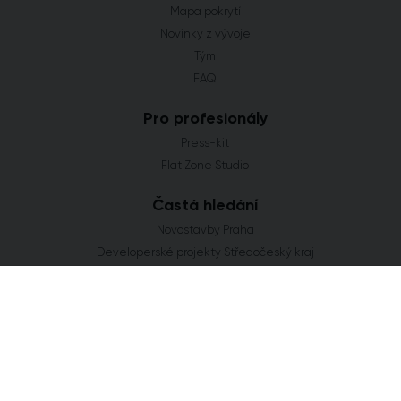
Mapa pokrytí
Novinky z vývoje
Tým
FAQ
Pro profesionály
Press-kit
Flat Zone Studio
Častá hledání
Novostavby Praha
Developerské projekty Středočeský kraj
Co se staví v Jihomoravském kraji
Nové domy a byty v Plzeňském kraji
Nové projekty Olomoucký kraj
FLAT ZONE s.r.o.
Explora Business Center
Bucharova 2641/14
158 00 Praha 5