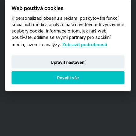
také detailnější data zaměřená na užší výběr
Web používá cookies
pražských lokalit? Vyzkoušejte naší aplikaci
Analýzy trhu, kde máte příležitost zakoupit
K personalizaci obsahu a reklam, poskytování funkcí
jednu z detailních analýz vypracovaných pro
sociálních médií a analýze naší návštěvnosti využíváme
jednotlivé městské obvody.
soubory cookie. Informace o tom, jak náš web
používáte, sdílíme se svými partnery pro sociální
PŘEJÍT NA ANALÝZY
média, inzerci a analýzy.
Zobrazit podrobnosti
Upravit nastavení
Povolit vše