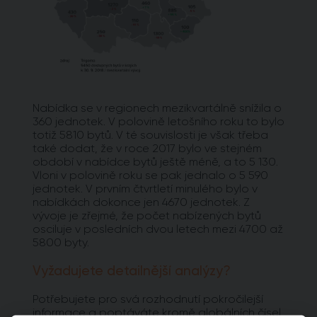
Nabídka se v regionech mezikvartálně snížila o
360 jednotek. V polovině letošního roku to bylo
totiž 5810 bytů. V té souvislosti je však třeba
také dodat, že v roce 2017 bylo ve stejném
období v nabídce bytů ještě méně, a to 5 130.
Vloni v polovině roku se pak jednalo o 5 590
jednotek. V prvním čtvrtletí minulého bylo v
nabídkách dokonce jen 4670 jednotek. Z
vývoje je zřejmé, že počet nabízených bytů
osciluje v posledních dvou letech mezi 4700 až
5800 byty.
Vyžadujete detailnější analýzy?
Potřebujete pro svá rozhodnutí pokročilejší
informace a poptáváte kromě globálních čísel