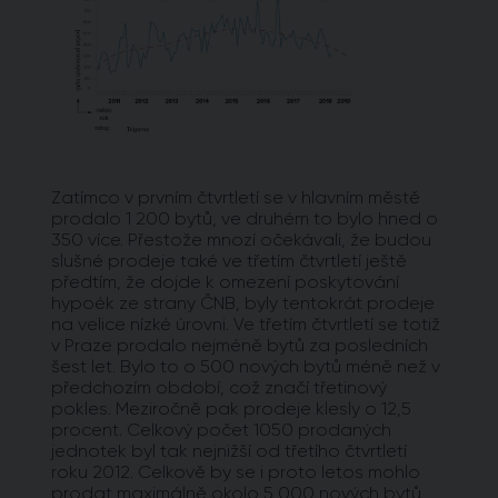
Zatímco v prvním čtvrtletí se v hlavním městě
prodalo 1 200 bytů, ve druhém to bylo hned o
350 více. Přestože mnozí očekávali, že budou
slušné prodeje také ve třetím čtvrtletí ještě
předtím, že dojde k omezení poskytování
hypoék ze strany ČNB, byly tentokrát prodeje
na velice nízké úrovni. Ve třetím čtvrtletí se totiž
v Praze prodalo nejméně bytů za posledních
šest let. Bylo to o 500 nových bytů méně než v
předchozím období, což značí třetinový
pokles. Meziročně pak prodeje klesly o 12,5
procent. Celkový počet 1050 prodaných
jednotek byl tak nejnižší od třetího čtvrtletí
roku 2012. Celkově by se i proto letos mohlo
prodat maximálně okolo 5 000 nových bytů,