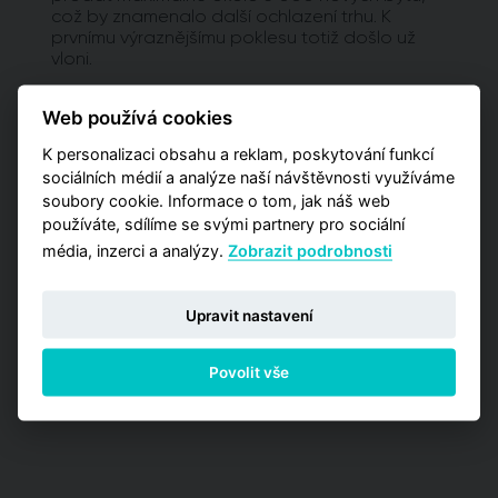
což by znamenalo další ochlazení trhu. K
prvnímu výraznějšímu poklesu totiž došlo už
vloni.
Vyžadujete detailnější analýzy?
Web používá cookies
Potřebujete pro svá rozhodnutí pokročilejší
K personalizaci obsahu a reklam, poskytování funkcí
informace a poptáváte kromě globálních čísel
sociálních médií a analýze naší návštěvnosti využíváme
také detailnější data zaměřená na užší výběr
soubory cookie. Informace o tom, jak náš web
pražských lokalit? Vyzkoušejte naší aplikaci
používáte, sdílíme se svými partnery pro sociální
Analýzy trhu, kde máte příležitost zakoupit
média, inzerci a analýzy.
Zobrazit podrobnosti
jednu z detailních analýz vypracovaných pro
jednotlivé městské obvody.
Upravit nastavení
PŘEJÍT NA ANALÝZY
Povolit vše