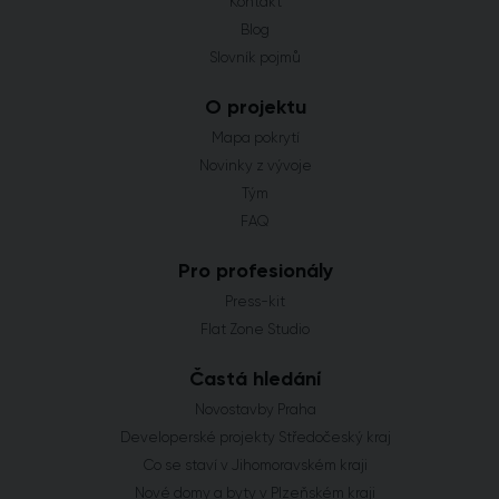
Kontakt
Blog
Slovník pojmů
O projektu
Mapa pokrytí
Novinky z vývoje
Tým
FAQ
Pro profesionály
Press-kit
Flat Zone Studio
Častá hledání
Novostavby Praha
Developerské projekty Středočeský kraj
Co se staví v Jihomoravském kraji
Nové domy a byty v Plzeňském kraji