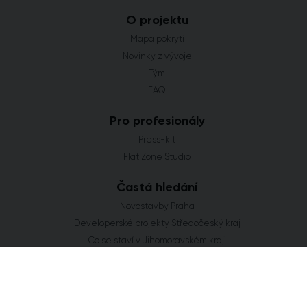
O projektu
Mapa pokrytí
Novinky z vývoje
Tým
FAQ
Pro profesionály
Press-kit
Flat Zone Studio
Častá hledání
Novostavby Praha
Developerské projekty Středočeský kraj
Co se staví v Jihomoravském kraji
Nové domy a byty v Plzeňském kraji
Nové projekty Olomoucký kraj
FLAT ZONE s.r.o.