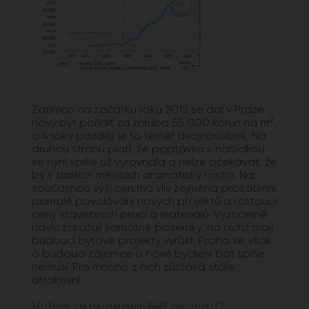
Zatímco na začátku roku 2015 se dal v Praze
2
nový byt pořídit za zhruba 55 000 korun na m
,
o 4 roky později je to téměř dvojnásobek. Na
druhou stranu platí, že poptávka s nabídkou
se nyní spíše už vyrovnala a nelze očekávat, že
by v dalších měsících dramaticky rostla. Na
současnou výši cen má vliv zejména prozatímní
pomalé povolování nových projektů a rostoucí
ceny stavebních prací a materiálů. Významně
navíc zdražují samotné pozemky, na nichž mají
budoucí bytové projekty vyrůst. Praha se však
o budoucí zájemce o nové bydlení bát spíše
nemusí. Pro mnoho z nich zůstává stále
atraktivní.
Vyžadujete detailnější analýzy?