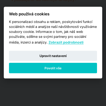
Potřebujete pro svá rozhodnutí pokročilejší
informace a poptáváte kromě globálních čísel
Web používá cookies
také detailnější data zaměřená na užší výběr
K personalizaci obsahu a reklam, poskytování funkcí
pražských lokalit? Vyzkoušejte naší aplikaci
sociálních médií a analýze naší návštěvnosti využíváme
Analýzy trhu, kde máte příležitost zakoupit
jednu z detailních analýz vypracovaných pro
soubory cookie. Informace o tom, jak náš web
jednotlivé městské obvody.
používáte, sdílíme se svými partnery pro sociální
média, inzerci a analýzy.
Zobrazit podrobnosti
PŘEJÍT NA ANALÝZY
Upravit nastavení
Povolit vše