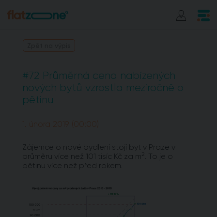
Zpět na výpis
#72 Průměrná cena nabízených
nových bytů vzrostla meziročně o
pětinu
1. února 2019 (00:00)
Zájemce o nové bydlení stojí byt v Praze v
2
průměru více než 101 tisíc Kč za m
. To je o
pětinu více než před rokem.