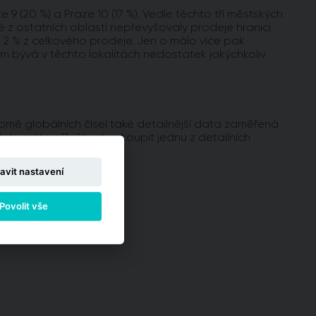
e 9 (20 %) a Praze 10 (17 %). Vedle těchto tří městských
dé z ostatních oblastí nepřevyšovaly prodeje hranici
e 2 % z celkového prodeje. Jen o málo více pak
m bývá v těchto lokalitách nedostatek jakýchkoliv
omě globálních čísel také detailnější data zaměřená
 kde máte příležitost zakoupit jednu z detailních
avit nastavení
Povolit vše