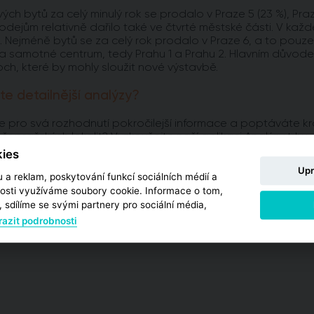
ých bytů za celý minulý rok se prodalo v Praze 5 (23 %), Praz
rodejům relativně dařilo také ve čtvrté městské části. V kaž
. Nejméně bytů se za celý rok prodalo v Praze 6, a to pouz
a samotné centrum, tedy Prahu 1 a Prahu 2. Hlavním důvode
och, které by mohly sloužit nové výstavbě.
te detailnější analýzy?
e pro svá rozhodnutí pokročilejší informace a poptáváte kr
ěr pražských lokalit? Vyzkoušejte naší aplikaci Analýzy trhu,
racovaných pro jednotlivé městské obvody.
ies
Upr
 a reklam, poskytování funkcí sociálních médií a
 NA ANALÝZY
osti využíváme soubory cookie. Informace o tom,
 sdílíme se svými partnery pro sociální média,
azit podrobnosti