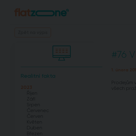
Zpět na výpis
#76 V
1. února 20
Realitní fakta
Prodejům v
2023
všech praž
Říjen
Září
Srpen
Červenec
Červen
Květen
Duben
Březen