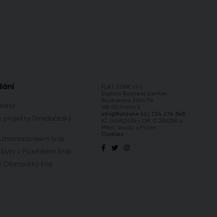
dání
FLAT ZONE s.r.o.
Explora Business Center
Bucharova 2641/14
Praha
158 00 Praha 5
info@flatzone.cz
|
724 274 348
 projekty Středočeský
IČ: 06682634 | OR: C 285258 u
Měst. soudu v Praze
Cookies
 Jihomoravském kraji
byty v Plzeňském kraji
y Olomoucký kraj