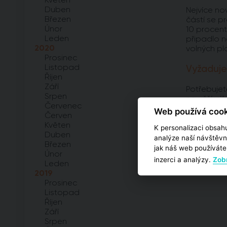
Duben
Nejvíce nov
Březen
částí se p
Únor
10 procent
Leden
připadlo n
2020
volných pl
Prosinec
Listopad
Vyžaduje
Říjen
Září
Potřebujet
Srpen
na užší výb
Červenec
analýz vyp
Web používá cook
Červen
Květen
K personalizaci obsahu
PŘEJÍT
Duben
analýze naší návštěvn
Březen
jak náš web používáte,
Únor
inzerci a analýzy.
Zobr
Leden
2019
Prosinec
Listopad
Říjen
Září
Srpen