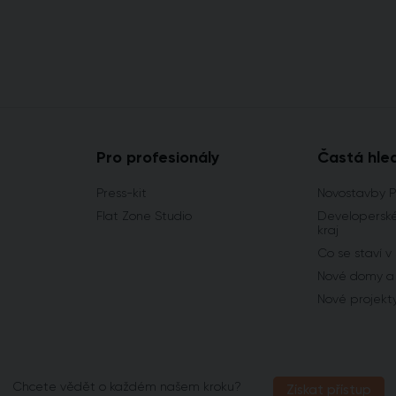
Pro profesionály
Častá hle
Press-kit
Novostavby 
Flat Zone Studio
Developerské
kraj
Co se staví v
Nové domy a 
Nové projekt
Chcete vědět o každém našem kroku?
Získat přístup