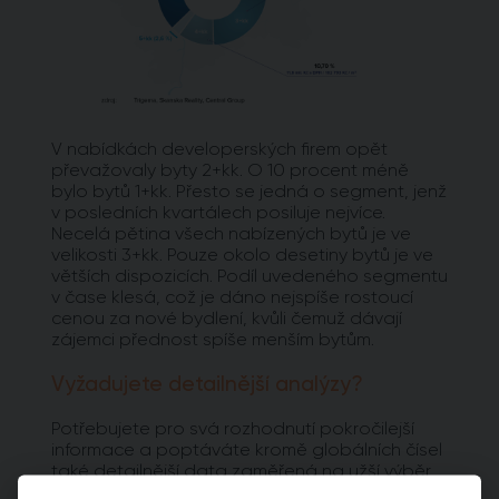
V nabídkách developerských firem opět
převažovaly byty 2+kk. O 10 procent méně
bylo bytů 1+kk. Přesto se jedná o segment, jenž
v posledních kvartálech posiluje nejvíce.
Necelá pětina všech nabízených bytů je ve
velikosti 3+kk. Pouze okolo desetiny bytů je ve
větších dispozicích. Podíl uvedeného segmentu
v čase klesá, což je dáno nejspíše rostoucí
cenou za nové bydlení, kvůli čemuž dávají
zájemci přednost spíše menším bytům.
Vyžadujete detailnější analýzy?
Potřebujete pro svá rozhodnutí pokročilejší
informace a poptáváte kromě globálních čísel
také detailnější data zaměřená na užší výběr
pražských lokalit? Vyzkoušejte naší aplikaci