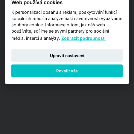
Web používá cookies
Analýzy trhu, kde máte příležitost zakoupit
jednu z detailních analýz vypracovaných pro
K personalizaci obsahu a reklam, poskytování funkcí
jednotlivé městské obvody.
sociálních médií a analýze naší návštěvnosti využíváme
soubory cookie. Informace o tom, jak náš web
PŘEJÍT NA ANALÝZY
používáte, sdílíme se svými partnery pro sociální
média, inzerci a analýzy.
Zobrazit podrobnosti
Upravit nastavení
Povolit vše