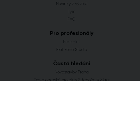
Novinky z vývoje
Tým
FAQ
Pro profesionály
Press-kit
Flat Zone Studio
Častá hledání
Novostavby Praha
Developerské projekty Středočeský kraj
Co se staví v Jihomoravském kraji
Nové domy a byty v Plzeňském kraji
Nové projekty Olomoucký kraj
FLAT ZONE s.r.o.
Explora Business Center
Bucharova 2641/14
158 00 Praha 5
info@flatzone.cz
|
724 274 348
IČ: 06682634 | OR: C 285258 u Měst. soudu v Praze