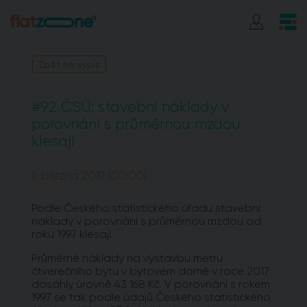
Zpět na výpis
#92 ČSÚ: stavební náklady v
porovnání s průměrnou mzdou
klesají
1. března 2019 (00:00)
Podle Českého statistického úřadu stavební
náklady v porovnání s průměrnou mzdou od
roku 1997 klesají.
Průměrné náklady na výstavbu metru
čtverečního bytu v bytovém domě v roce 2017
dosáhly úrovně 43 168 Kč. V porovnání s rokem
1997 se tak podle údajů Českého statistického