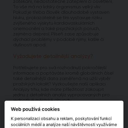
zatékání, nedostatečné zateplení či osvětlení.
To vše má na lidský organismus velký vliv.
Pokud je třeba člověk dlouhodobě vystaven
hluku, prokazatelně se tím vystavuje riziku
zvýšeného výskytu kardiovaskulárních
onemocnění a také psychických poruch,
zejména depresí. Plíseň zase způsobuje
dýchací problémy v podobě rýmy, kašle či
dušnosti apod.
Vyžadujete detailnější analýzy?
Potřebujete pro svá rozhodnutí pokročilejší
informace a poptáváte kromě globálních čísel
také detailnější data zaměřená na užší výběr
pražských lokalit? Vyzkoušejte naší aplikaci
Analýzy trhu, kde máte příležitost zakoupit
jednu z detailních analýz vypracovaných pro
jednotlivé městské obvody.
Web používá cookies
PŘEJÍT NA ANALÝZY
K personalizaci obsahu a reklam, poskytování funkcí
sociálních médií a analýze naší návštěvnosti využíváme