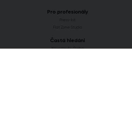
Pro profesionály
Press-kit
Flat Zone Studio
Častá hledání
Novostavby Praha
Developerské projekty Středočeský kraj
Co se staví v Jihomoravském kraji
Nové domy a byty v Plzeňském kraji
Nové projekty Olomoucký kraj
FLAT ZONE s.r.o.
Explora Business Center
Bucharova 2641/14
158 00 Praha 5
info@flatzone.cz
|
724 274 348
IČ: 06682634 | OR: C 285258 u Měst. soudu v Praze
Cookies