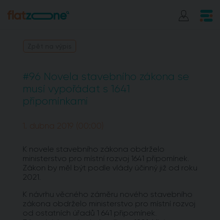
Zpět na výpis
#96 Novela stavebního zákona se
musí vypořádat s 1641
připomínkami
1. dubna 2019 (00:00)
K novele stavebního zákona obdrželo
ministerstvo pro místní rozvoj 1641 připomínek.
Zákon by měl být podle vlády účinný již od roku
2021.
K návrhu věcného záměru nového stavebního
zákona obdrželo ministerstvo pro místní rozvoj
od ostatních úřadů 1 641 připomínek.