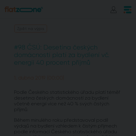
Zpět na výpis
#98 ČSÚ: Desetina českých
domácností platí za bydlení vč.
energií 40 procent příjmů
1. dubna 2019 (00:00)
Podle Českého statistického úřadu platí téměř
desetina českých domácností za bydlení
včetně energií více než 40 % svých čistých
příjmů.
Během minulého roku představoval podíl
výdajů na bydlení vzhledem k čistým příjmech
podle informací Českého statistického úřadu