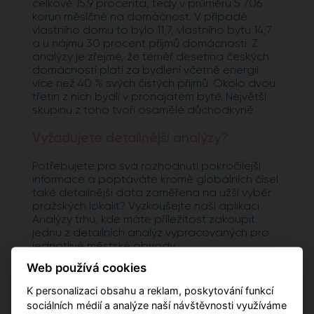
celkově 15,9 procenta, tedy v průměru 5 706
korun měsíčně na domácnost. V případě
vlastního domu to bylo 11,7, vlastního bytu 14,7
a u nájmu 30 procent příjmů domácnosti. Z
analýzy je zřejmé, že téměř desetina českých
domácností platí za bydlení včetně energií
více než 40 % svých čistých příjmů. Okolo dvou
třetin z nich bydlí v pronajatém bytě. Největší
skupinu z toho tvoří osamělé důchodkyně.
Vyžadujete detailnější analýzy?
Potřebujete pro svá rozhodnutí pokročilejší
informace a poptáváte kromě globálních čísel
také detailnější data zaměřená na užší výběr
pražských lokalit? Vyzkoušejte naší aplikaci
Analýzy trhu, kde máte příležitost zakoupit
jednu z detailních analýz vypracovaných pro
jednotlivé městské obvody.
Web používá cookies
PŘEJÍT NA ANALÝZY
K personalizaci obsahu a reklam, poskytování funkcí
sociálních médií a analýze naší návštěvnosti využíváme