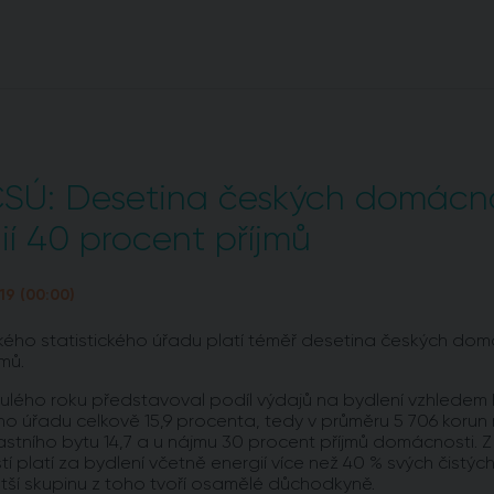
SÚ: Desetina českých domácnost
ií 40 procent příjmů
19 (00:00)
ého statistického úřadu platí téměř desetina českých domá
jmů.
lého roku představoval podíl výdajů na bydlení vzhledem 
ého úřadu celkově 15,9 procenta, tedy v průměru 5 706 kor
 vlastního bytu 14,7 a u nájmu 30 procent příjmů domácnosti. 
 platí za bydlení včetně energií více než 40 % svých čistých
ětší skupinu z toho tvoří osamělé důchodkyně.