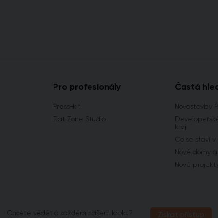
Pro profesionály
Častá hle
Press-kit
Novostavby 
Flat Zone Studio
Developerské
kraj
Co se staví v
Nové domy a 
Nové projekt
Chcete vědět o každém našem kroku?
Získat přístup