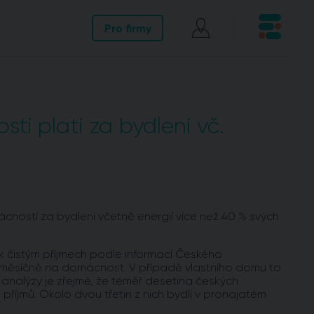
Pro firmy
í platí za bydlení vč.
cností za bydlení včetně energií více než 40 % svých
k čistým příjmech podle informací Českého
un měsíčně na domácnost. V případě vlastního domu to
Z analýzy je zřejmé, že téměř desetina českých
 příjmů. Okolo dvou třetin z nich bydlí v pronajatém