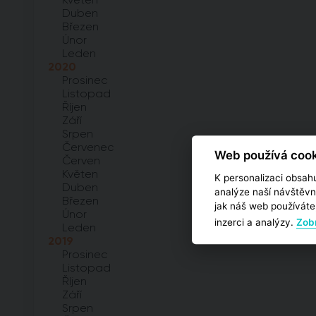
Duben
Březen
Únor
Leden
2020
Prosinec
Listopad
Říjen
Září
Srpen
Červenec
Web používá cook
Červen
Květen
K personalizaci obsahu
Duben
analýze naší návštěvn
Březen
jak náš web používáte,
Únor
inzerci a analýzy.
Zobr
Leden
2019
Prosinec
Listopad
Říjen
Září
Srpen