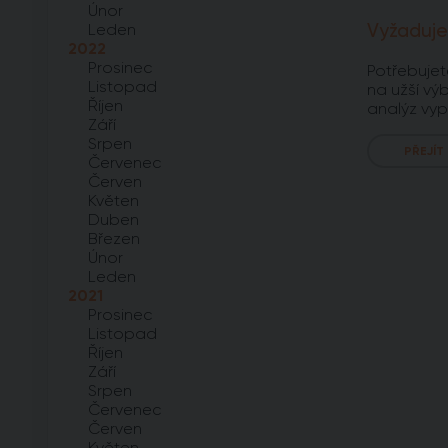
Únor
Vyžaduje
Leden
2022
Prosinec
Potřebujet
Listopad
na užší výb
Říjen
analýz vyp
Září
Srpen
PŘEJÍT
Červenec
Červen
Květen
Duben
Březen
Únor
Leden
2021
Prosinec
Listopad
Říjen
Září
Srpen
Červenec
Červen
Květen