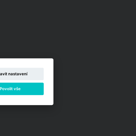
avit nastavení
Povolit vše