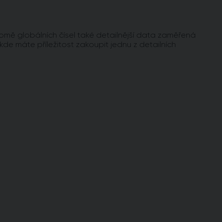
omě globálních čísel také detailnější data zaměřená
 kde máte příležitost zakoupit jednu z detailních