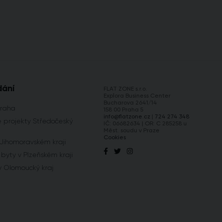
dání
FLAT ZONE s.r.o.
Explora Business Center
Bucharova 2641/14
Praha
158 00 Praha 5
info@flatzone.cz
|
724 274 348
 projekty Středočeský
IČ: 06682634 | OR: C 285258 u
Měst. soudu v Praze
Cookies
 Jihomoravském kraji
byty v Plzeňském kraji
y Olomoucký kraj