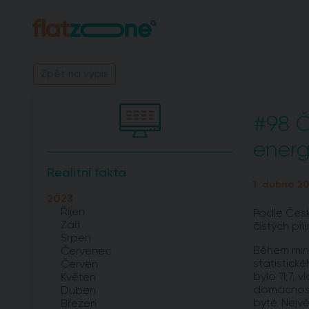
Zpět na výpis
#98 Č
energ
Realitní fakta
1. dubna 20
2023
Říjen
Podle Česk
Září
čistých pří
Srpen
Během minu
Červenec
statistick
Červen
bylo 11,7,
Květen
domácností
Duben
bytě. Nejv
Březen