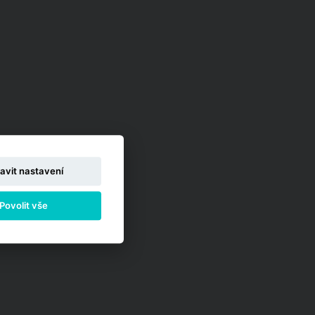
avit nastavení
Povolit vše