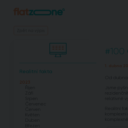
Zpět na výpis
#100 
1. dubna 20
Realitní fakta
Od dubna 2
2023
Říjen
Jsme pyšní 
Září
rezidenční
Srpen
relativně 
Červenec
Realitní f
Červen
komplexní 
Květen
komplexněj
Duben
Březen