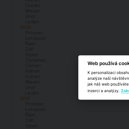
Duben
Březen
Únor
Leden
2020
Prosinec
Listopad
Říjen
Září
Srpen
Červenec
Web používá cook
Červen
Květen
K personalizaci obsahu
Duben
analýze naší návštěvn
Březen
jak náš web používáte,
Únor
inzerci a analýzy.
Zobr
Leden
2019
Prosinec
Listopad
Říjen
Září
Srpen