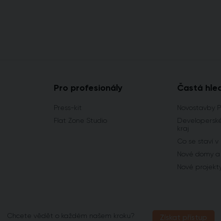
Pro profesionály
Častá hle
Press-kit
Novostavby 
Flat Zone Studio
Developerské
kraj
Co se staví v
Nové domy a 
Nové projekt
Chcete vědět o každém našem kroku?
Získat přístup