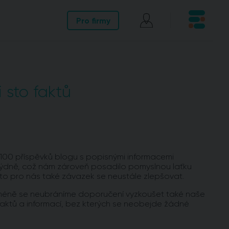
Pro firmy
 sto faktů
me. 100 příspěvků blogu s popisnými informacemi
týdně, což nám zároveň posadilo pomyslnou laťku
e to pro nás také závazek se neustále zlepšovat.
 Nicméně se neubráníme doporučení vyzkoušet také naše
 faktů a informací, bez kterých se neobejde žádné