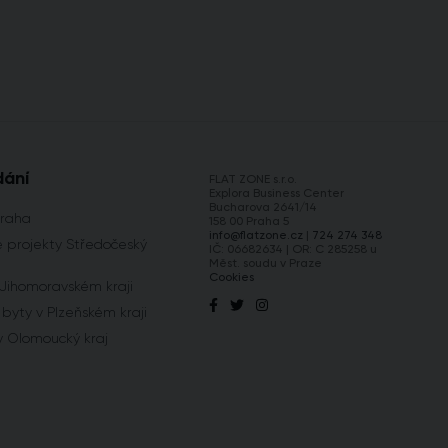
dání
FLAT ZONE s.r.o.
Explora Business Center
Bucharova 2641/14
Praha
158 00 Praha 5
info@flatzone.cz
|
724 274 348
 projekty Středočeský
IČ: 06682634 | OR: C 285258 u
Měst. soudu v Praze
Cookies
 Jihomoravském kraji
byty v Plzeňském kraji
y Olomoucký kraj