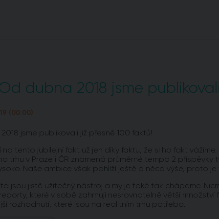
Od dubna 2018 jsme publikovali
19 (00:00)
018 jsme publikovali již přesně 100 faktů!
na tento jubilejní fakt už jen díky faktu, že si ho fakt váží
ho trhu v Praze i ČR znamená průměrné tempo 2 příspěvky 
vysoko. Naše ambice však pohlíží ještě o něco výše, proto j
akta jsou jistě užitečný nástroj a my je také tak chápeme.
reporty, které v sobě zahrnují nesrovnatelně větší množství
ší rozhodnutí, které jsou na realitním trhu potřeba.