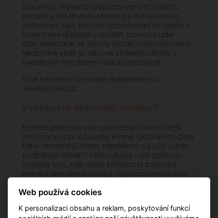
spojena i zvýšená rozpracovanost celého
projektu. Na druhou stranu by měl uvedený
instrument celý proces schvalování projektu v
konečném důsledku urychlit, pokud bude
dokumentace ze strany úřadů odsouhlasena.
Nezbytné však je, aby se stavební úřady s
uvedeným modelem naučily pracovat.
Více informací o novele naleznete na
www.epravo.cz.
Vyžadujete detailnější analýzy?
Potřebujete pro svá rozhodnutí pokročilejší
informace a poptáváte kromě globálních čísel
také detailnější data zaměřená na užší výběr
pražských lokalit? Vyzkoušejte naší aplikaci
Analýzy trhu, kde máte příležitost zakoupit
jednu z detailních analýz vypracovaných pro
jednotlivé městské obvody.
Web používá cookies
PŘEJÍT NA ANALÝZY
K personalizaci obsahu a reklam, poskytování funkcí
sociálních médií a analýze naší návštěvnosti využíváme