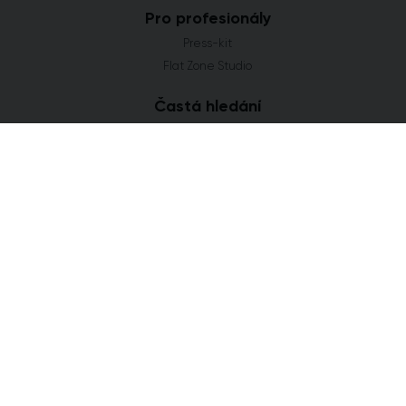
Pro profesionály
Press-kit
Flat Zone Studio
Častá hledání
Novostavby Praha
Developerské projekty Středočeský kraj
Co se staví v Jihomoravském kraji
Nové domy a byty v Plzeňském kraji
Nové projekty Olomoucký kraj
FLAT ZONE s.r.o.
Explora Business Center
Bucharova 2641/14
158 00 Praha 5
info@flatzone.cz
|
724 274 348
IČ: 06682634 | OR: C 285258 u Měst. soudu v Praze
Cookies