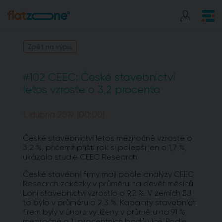
Zpět na výpis
#102 CEEC: České stavebnictví
letos vzroste o 3,2 procenta
1. dubna 2019 (00:00)
České stavebnictví letos meziročně vzroste o
3,2 %, přičemž příští rok si polepší jen o 1,7 %,
ukázala studie CEEC Research.
České stavební firmy mají podle analýzy CEEC
Research zakázky v průměru na devět měsíců.
Loni stavebnictví vzrostlo o 9,2 %. V zemích EU
to bylo v průměru o 2,3 %. Kapacity stavebních
firem byly v únoru vytíženy v průměru na 91 %,
meziročně o 11 procentních bodů více. Podle