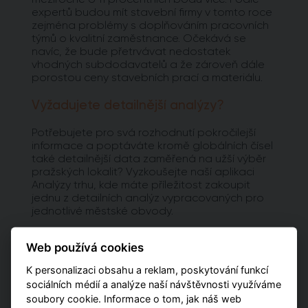
expertů budou mít stavební firmy v tomto roce
zejména problémy s doplňováním pracovních
týmů o kvalitní zaměstnance. Očekává se
navíc, že bude přetrvávat nedostatek
vhodných subdodavatelů a že zároveň dále
porostou ceny stavebních prací a materiálu.
Vyžadujete detailnější analýzy?
Potřebujete pro svá rozhodnutí pokročilejší
informace a poptáváte kromě globálních čísel
také detailnější data zaměřená na užší výběr
pražských lokalit? Vyzkoušejte naší aplikaci
Analýzy trhu, kde máte příležitost zakoupit
jednu z detailních analýz vypracovaných pro
jednotlivé městské obvody.
PŘEJÍT NA ANALÝZY
Web používá cookies
K personalizaci obsahu a reklam, poskytování funkcí
sociálních médií a analýze naší návštěvnosti využíváme
soubory cookie. Informace o tom, jak náš web