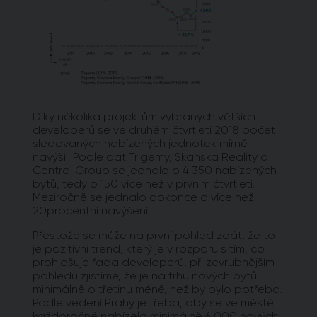
Díky několika projektům vybraných větších
developerů se ve druhém čtvrtletí 2018 počet
sledovaných nabízených jednotek mírně
navýšil. Podle dat Trigemy, Skanska Reality a
Central Group se jednalo o 4 350 nabízených
bytů, tedy o 150 více než v prvním čtvrtletí.
Meziročně se jednalo dokonce o více než
20procentní navýšení.
Přestože se může na první pohled zdát, že to
je pozitivní trend, který je v rozporu s tím, co
prohlašuje řada developerů, při zevrubnějším
pohledu zjistíme, že je na trhu nových bytů
minimálně o třetinu méně, než by bylo potřeba.
Podle vedení Prahy je třeba, aby se ve městě
každoročně nabízelo minimálně 6 000 nových