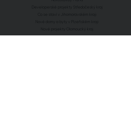
Developerské projekty Středočeský kraj
Co se staví v Jihomoravském kraji
Nové domy a byty v Plzeňském kraji
Nové projekty Olomoucký kraj
FLAT ZONE s.r.o.
Explora Business Center
Bucharova 2641/14
158 00 Praha 5
info@flatzone.cz
|
724 274 348
IČ: 06682634 | OR: C 285258 u Měst. soudu v Praze
Cookies
Chcete vědět o každém našem kroku?
Získat přístup
Přihlaste se k odběru našeho newsletteru