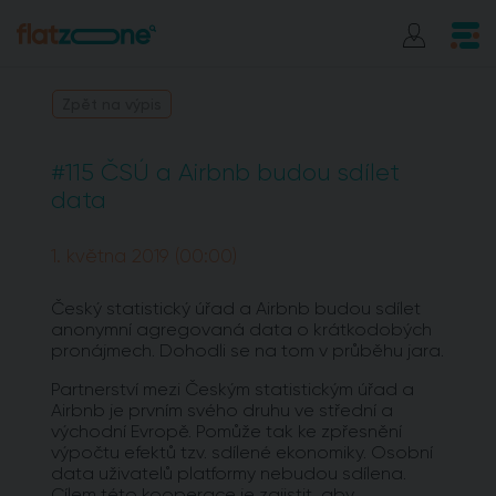
Zpět na výpis
#115 ČSÚ a Airbnb budou sdílet
data
1. května 2019 (00:00)
Český statistický úřad a Airbnb budou sdílet
anonymní agregovaná data o krátkodobých
pronájmech. Dohodli se na tom v průběhu jara.
Partnerství mezi Českým statistickým úřad a
Airbnb je prvním svého druhu ve střední a
východní Evropě. Pomůže tak ke zpřesnění
výpočtu efektů tzv. sdílené ekonomiky. Osobní
data uživatelů platformy nebudou sdílena.
Cílem této kooperace je zajistit, aby