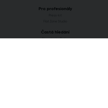
Pro profesionály
Press-kit
Flat Zone Studio
Častá hledání
Novostavby Praha
Developerské projekty Středočeský kraj
Co se staví v Jihomoravském kraji
Nové domy a byty v Plzeňském kraji
Nové projekty Olomoucký kraj
FLAT ZONE s.r.o.
Explora Business Center
Bucharova 2641/14
158 00 Praha 5
info@flatzone.cz
|
724 274 348
IČ: 06682634 | OR: C 285258 u Měst. soudu v Praze
Cookies