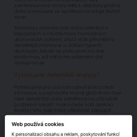
zainteresované strany měly k dispozici platná
data a nemusely se spoléhat na údaje třetích
stran.
Statistický úřad má sice dobrý přehled o
kapacitách a návštěvnosti hromadných
ubytovacích zařízení, chybí však přesnější a
detailnější informace o dalších typech
ubytování. Airbnb se stala první on-line
platformou, jež takto na zpřesnění dat
spolupracuje.
Vyžadujete detailnější analýzy?
Potřebujete pro svá rozhodnutí pokročilejší
informace a poptáváte kromě globálních čísel
také detailnější data zaměřená na užší výběr
pražských lokalit? Vyzkoušejte naší aplikaci
Analýzy trhu, kde máte příležitost zakoupit
jednu z detailních analýz vypracovaných pro
jednotlivé městské obvody.
Web používá cookies
K personalizaci obsahu a reklam, poskytování funkcí
PŘEJÍT NA ANALÝZY